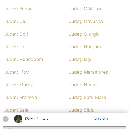
Județ: Buzău
Județ: Călăraşi
Județ: Cluj
Județ: Covasna
Județ: Dolj
Județ: Giurgiu
Județ: Gorj
Județ: Harghita
Județ: Hunedoara
Județ: Iaşi
Județ: Ilfov
Județ: Maramureş
Județ: Mureş
Județ: Neamţ
Județ: Prahova
Județ: Satu Mare
Județ: Sălaj
Județ: Sibiu
ŞOIMII Printului
Live chat
Județ: Suceava
Județ: Teleorman