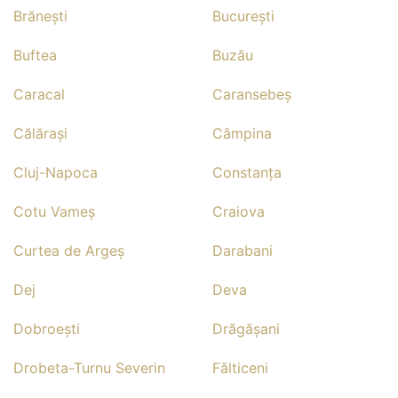
Brăneşti
Bucureşti
Buftea
Buzău
Caracal
Caransebeş
Călăraşi
Câmpina
Cluj-Napoca
Constanţa
Cotu Vameş
Craiova
Curtea de Argeş
Darabani
Dej
Deva
Dobroeşti
Drăgăşani
Drobeta-Turnu Severin
Fălticeni