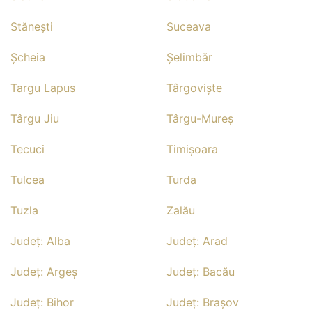
Stăneşti
Suceava
Şcheia
Şelimbăr
Targu Lapus
Târgovişte
Târgu Jiu
Târgu-Mureş
Tecuci
Timişoara
Tulcea
Turda
Tuzla
Zalău
Județ: Alba
Județ: Arad
Județ: Argeş
Județ: Bacău
Județ: Bihor
Județ: Braşov