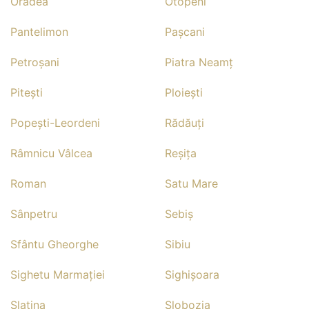
Oradea
Otopeni
Pantelimon
Paşcani
Petroşani
Piatra Neamţ
Piteşti
Ploieşti
Popeşti-Leordeni
Rădăuţi
Râmnicu Vâlcea
Reşiţa
Roman
Satu Mare
Sânpetru
Sebiş
Sfântu Gheorghe
Sibiu
Sighetu Marmaţiei
Sighişoara
Slatina
Slobozia