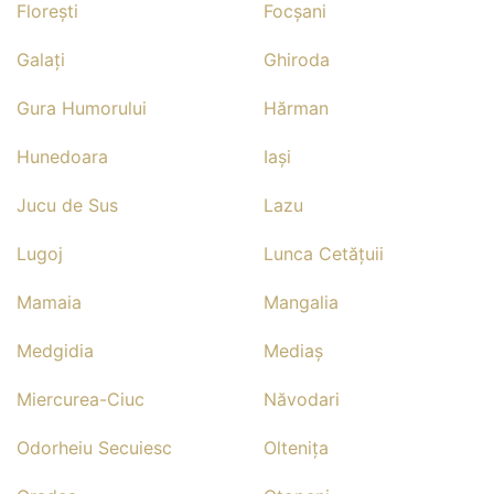
Floreşti
Focşani
Galaţi
Ghiroda
Gura Humorului
Hărman
Hunedoara
Iaşi
Jucu de Sus
Lazu
Lugoj
Lunca Cetăţuii
Mamaia
Mangalia
Medgidia
Mediaş
Miercurea-Ciuc
Năvodari
Odorheiu Secuiesc
Olteniţa