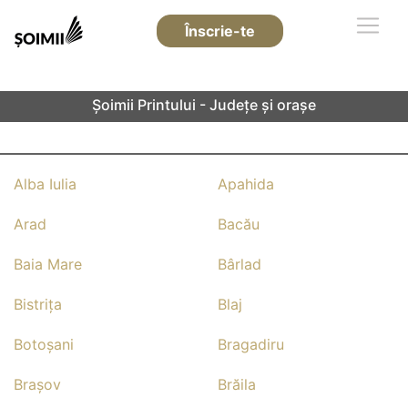
Înscrie-te
Şoimii Printului - Județe și orașe
Alba Iulia
Apahida
Arad
Bacău
Baia Mare
Bârlad
Bistriţa
Blaj
Botoşani
Bragadiru
Braşov
Brăila