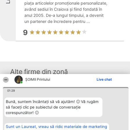
piața articolelor promoționale personalizate,
având sediul în Craiova și fiind fondată în
anul 2005. De-a lungul timpului, a devenit
un partener de încredere pentru ...
9
Alte firme din zonă
ŞOIMII Printului
Live chat
Organizator Ranking
01:29
Plebiscyt
Contact
BRIGHT SOLUTIONS BR SRL
Câștigătorii
Contact
Aleea Timisul De Sus 2 Bl. A30
Lista Tuturor
Bună, suntem încântați să vă ajutăm! 🙂 Vă rugăm
Sc. A Et. 4 Ap. 13 Cod 061952
Laureaților
să faceți clic pe subiectul de conversație
București
Reguli
corespunzător! 🙂
CUI 36737675
Statut
tel: +40 770 990 492
Politica de
confidențialitate
Sunt un Laureat, vreau să ridic materiale de marketing