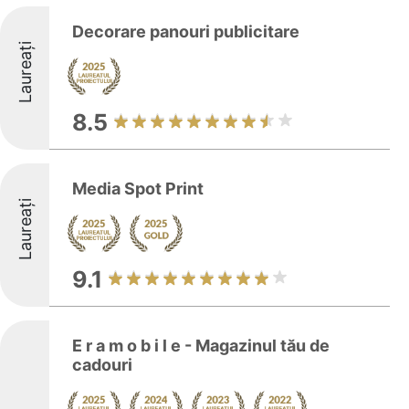
Decorare panouri publicitare
Laureați
8.5
Media Spot Print
Laureați
9.1
E r a m o b i l e - Magazinul tău de
cadouri