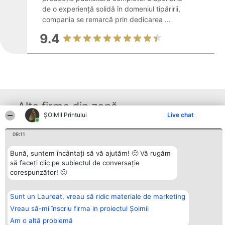
de o experiență solidă în domeniul tipăririi,
compania se remarcă prin dedicarea ...
9.4
Alte firme din zonă
ŞOIMII Printului
Live chat
09:11
Organizator Ranking
Plebiscyt
Contact
BRIGHT SOLUTIONS BR SRL
Câștigătorii
Contact
Bună, suntem încântați să vă ajutăm! 🙂 Vă rugăm
Aleea Timisul De Sus 2 Bl. A30
Lista Tuturor
să faceți clic pe subiectul de conversație
Sc. A Et. 4 Ap. 13 Cod 061952
Laureaților
București
Reguli
corespunzător! 🙂
CUI 36737675
Statut
tel: +40 770 990 492
Politica de
confidențialitate
Sunt un Laureat, vreau să ridic materiale de marketing
Vreau să-mi înscriu firma in proiectul Șoimii
Am o altă problemă