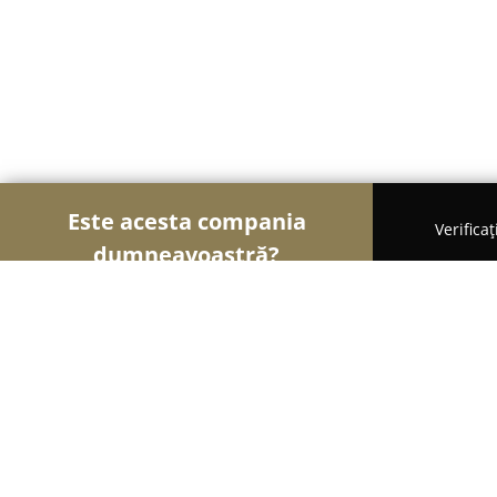
Este acesta compania
Verifica
dumneavoastră?
Şoimii Printului
Tipografii, Invitații Nuntă, Cen
SC Artthing SRL