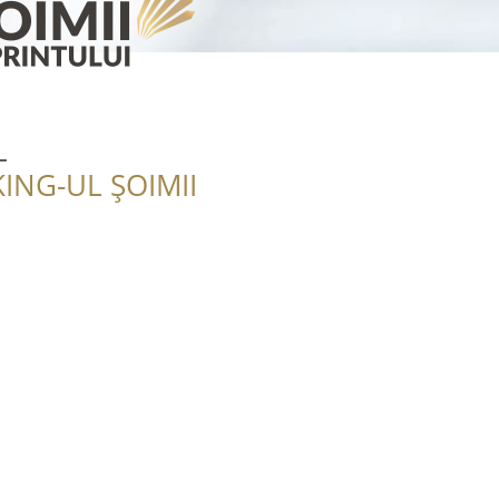
L
ING-UL ȘOIMII