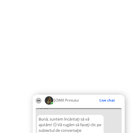
ŞOIMII Printului
Live chat
07:46
Bună, suntem încântați să vă
ajutăm! 🙂 Vă rugăm să faceți clic pe
subiectul de conversație