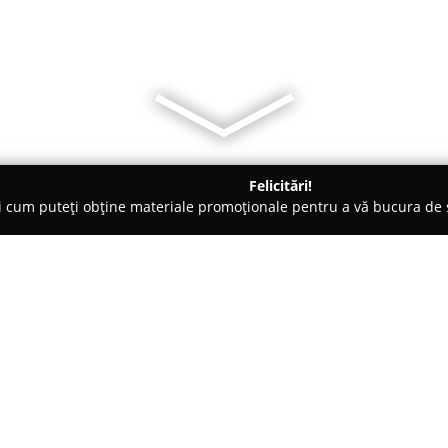
Felicitări!
ți cum puteți obține materiale promoționale pentru a vă bucura d
tre de Copiere - Târgu-Mureş
SC Artthing SRL
Despre companie:
SC Artthing SRL
reprezintă o p
fiind cunoscută ca un partener 