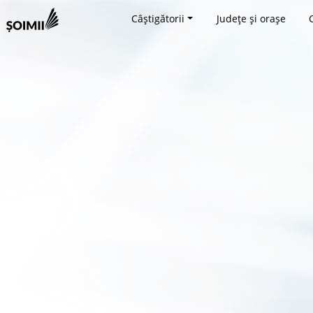
Câștigătorii
Județe și orașe