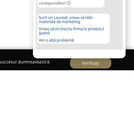
corespunzător! 🙂
Sunt un Laureat, vreau să ridic
materiale de marketing
Vreau să-mi înscriu firma in proiectul
Șoimii
Am o altă problemă
e succesul dumneavoastră.
Verificați
rezență semnificativă pe piața din Târgu Mureș,
de încredere în sectorul serviciilor de publicitate