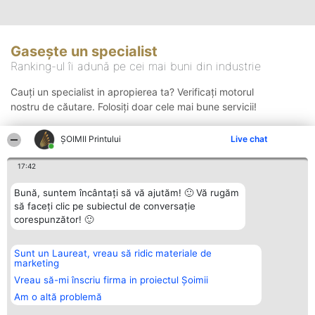
Gasește un specialist
Ranking-ul îi adună pe cei mai buni din industrie
Cauți un specialist in apropierea ta? Verificați motorul
nostru de căutare. Folosiți doar cele mai bune servicii!
ŞOIMII Printului
Live chat
Căutare
17:42
Bună, suntem încântați să vă ajutăm! 🙂 Vă rugăm
să faceți clic pe subiectul de conversație
corespunzător! 🙂
Sunt un Laureat, vreau să ridic materiale de
Organizator Ranking
Plebiscyt
Contact
marketing
BRIGHT SOLUTIONS BR SRL
Câștigătorii
Contact
Aleea Timisul De Sus 2 Bl. A30
Lista Tuturor
Vreau să-mi înscriu firma in proiectul Șoimii
Sc. A Et. 4 Ap. 13 Cod 061952
Laureaților
Am o altă problemă
București
Reguli
CUI 36737675
Statut