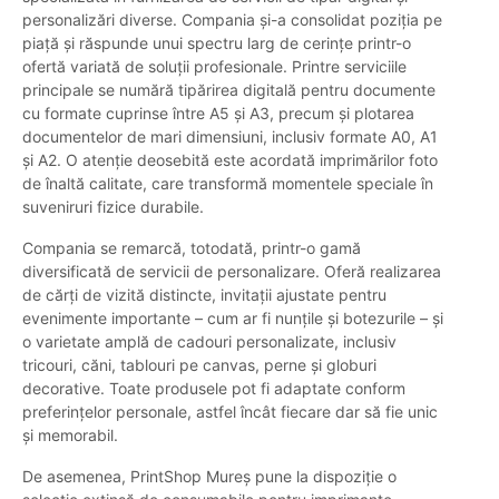
personalizări diverse. Compania și-a consolidat poziția pe
piață și răspunde unui spectru larg de cerințe printr-o
ofertă variată de soluții profesionale. Printre serviciile
principale se numără tipărirea digitală pentru documente
cu formate cuprinse între A5 și A3, precum și plotarea
documentelor de mari dimensiuni, inclusiv formate A0, A1
și A2. O atenție deosebită este acordată imprimărilor foto
de înaltă calitate, care transformă momentele speciale în
suveniruri fizice durabile.
Compania se remarcă, totodată, printr-o gamă
diversificată de servicii de personalizare. Oferă realizarea
de cărți de vizită distincte, invitații ajustate pentru
evenimente importante – cum ar fi nunțile și botezurile – și
o varietate amplă de cadouri personalizate, inclusiv
tricouri, căni, tablouri pe canvas, perne și globuri
decorative. Toate produsele pot fi adaptate conform
preferințelor personale, astfel încât fiecare dar să fie unic
și memorabil.
De asemenea, PrintShop Mureș pune la dispoziție o