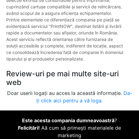
selecție extinsă de consumabile pentru imprimante,
cuprinzând cartușe compatibile și servicii de reîncărcare,
având scopul de a asigura eficiența echipamentelor.
Printre elementele ce diferențiază compania pe piață se
evidențiază serviciul "PrintNOW", destinat listării și livrării
rapide a documentelor sau afișelor, oriunde în România.
Acest serviciu reflectă orientarea către furnizarea de
soluții accesibile și complete, indiferent de locație, aspect
ce consolidează încrederea față de companie în domeniul
tiparului și al produselor personalizate.
Review-uri pe mai multe site-uri
web
Doar userii logați au acces la această informație.
Da-
ți click aici pentru a vă loga.
Este acesta compania dumneavoastră
?
Felicitări!
Aă cum să primești materialele de
marketing