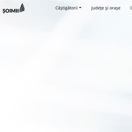
Câștigătorii
Județe și orașe