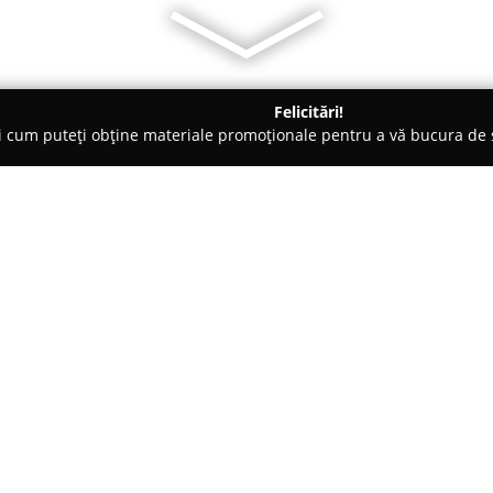
Felicitări!
ți cum puteți obține materiale promoționale pentru a vă bucura d
tre de Copiere - Sighetu Marmaţiei
Aska - print, packaging, boo
ore
Despre companie:
Aska
, cu o activitate de peste 
Marmației, se remarcă prin fur
tipografică. Societatea acordă 
tehnologie avansată și în instru
Arată mai multe >>
unor produse și servicii confo