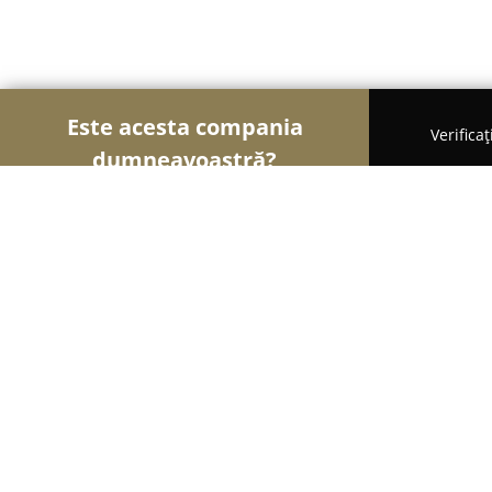
Este acesta compania
Verifica
dumneavoastră?
Şoimii Printului
Tipografii, Invitații Nuntă, Cen
Aska - print, packaging, books & m
9.5
(98)