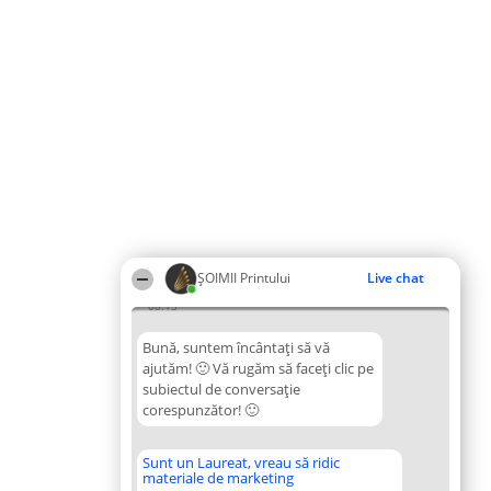
ŞOIMII Printului
Live chat
08:13
Bună, suntem încântați să vă
ajutăm! 🙂 Vă rugăm să faceți clic pe
subiectul de conversație
corespunzător! 🙂
Sunt un Laureat, vreau să ridic
materiale de marketing