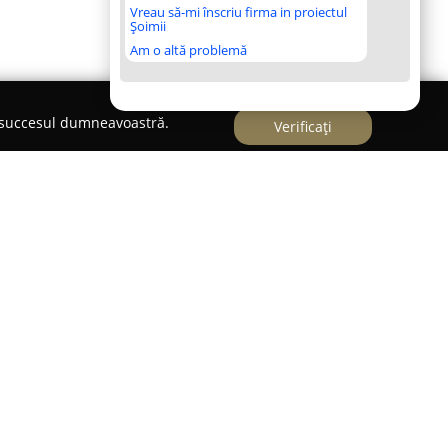
Vreau să-mi înscriu firma in proiectul
Șoimii
Am o altă problemă
e succesul dumneavoastră.
Verificați
ks & more
treizeci de ani pe piața tiparului din Sighetu
nizarea de soluții complete pentru producția
o importanță deosebită investițiilor continue în
irea personalului, ceea ce contribuie la livrarea
rme cu standardele europene de calitate.