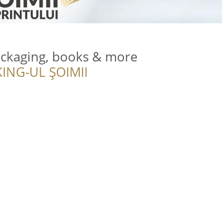
packaging, books & more
ING-UL ȘOIMII