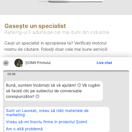
Gasește un specialist
Ranking-ul îi adună pe cei mai buni din industrie
Cauți un specialist in apropierea ta? Verificați motorul
nostru de căutare. Folosiți doar cele mai bune servicii!
ŞOIMII Printului
Live chat
Căutare
05:08
Bună, suntem încântați să vă ajutăm! 🙂 Vă rugăm
să faceți clic pe subiectul de conversație
corespunzător! 🙂
Sunt un Laureat, vreau să ridic materiale de
Organizator Ranking
Plebiscyt
Contact
marketing
BRIGHT SOLUTIONS BR SRL
Câștigătorii
Contact
Aleea Timisul De Sus 2 Bl. A30
Lista Tuturor
Vreau să-mi înscriu firma in proiectul Șoimii
Sc. A Et. 4 Ap. 13 Cod 061952
Laureaților
Am o altă problemă
București
Reguli