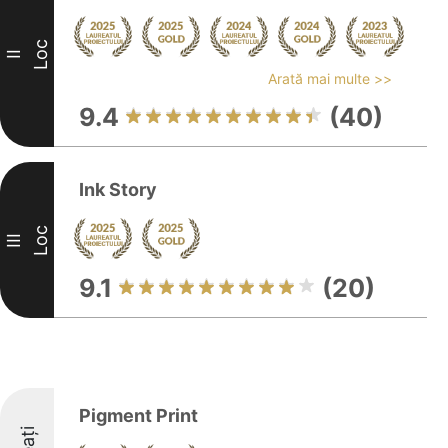
Loc
II
Arată mai multe >>
9.4
(40)
Ink Story
Loc
III
9.1
(20)
Pigment Print