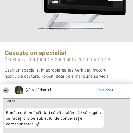
Gasește un specialist
Ranking-ul îi adună pe cei mai buni din industrie
Cauți un specialist in apropierea ta? Verificați motorul
nostru de căutare. Folosiți doar cele mai bune servicii!
ŞOIMII Printului
Live chat
Căutare
06:33
Bună, suntem încântați să vă ajutăm! 🙂 Vă rugăm
să faceți clic pe subiectul de conversație
corespunzător! 🙂