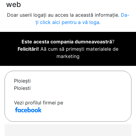
web
Doar userii logați au acces la această informație.
Da-
ți click aici pentru a vă loga.
Este acesta compania dumneavoastră
?
Felicitări!
Aă cum să primești materialele de
marketing
Ploieşti
Ploiesti
Vezi profilul firmei pe