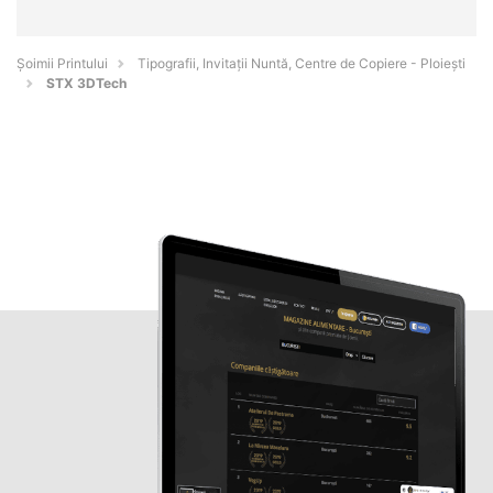
Şoimii Printului
Tipografii, Invitații Nuntă, Centre de Copiere - Ploieşti
STX 3DTech