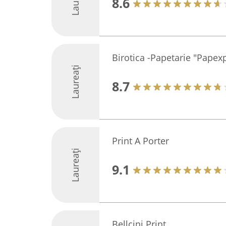
8.6
Birotica -Papetarie "Papexp
Laureați
8.7
Print A Porter
Laureați
9.1
Bellcini Print