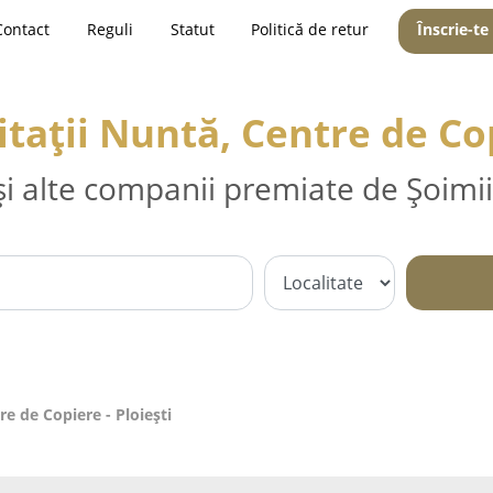
Contact
Reguli
Statut
Politică de retur
Înscrie-te
vitații Nuntă, Centre de Cop
și alte companii premiate de Șoimii
re de Copiere - Ploieşti