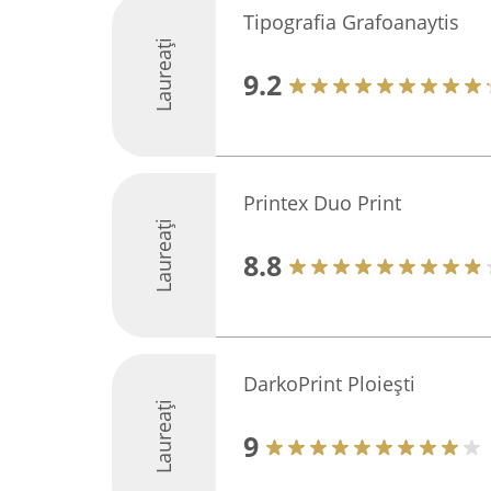
Tipografia Grafoanaytis
Laureați
9.2
Printex Duo Print
Laureați
8.8
DarkoPrint Ploiești
Laureați
9