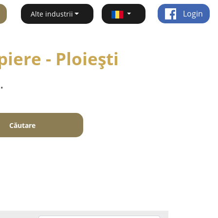
Login
Alte industrii
iere - Ploieşti
.
Căutare