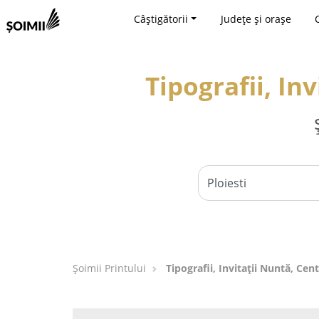
Câștigătorii
Județe și orașe
Tipografii, In
Şoimii Printului
Tipografii, Invitații Nuntă, Cent