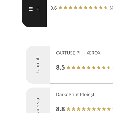
9.6
(
Loc
III
CARTUSE PH - XEROX
Laureați
8.5
DarkoPrint Ploiești
Laureați
8.8