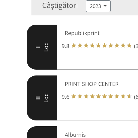
Câștigători
2023
Republikprint
9.8
(
Loc
I
PRINT SHOP CENTER
9.6
(
Loc
II
Albumis