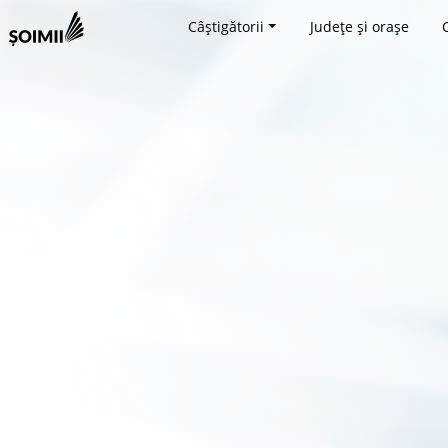
Câștigătorii
Județe și orașe