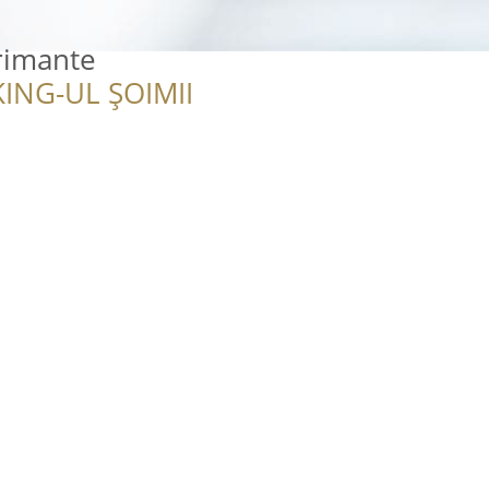
rimante
ING-UL ȘOIMII