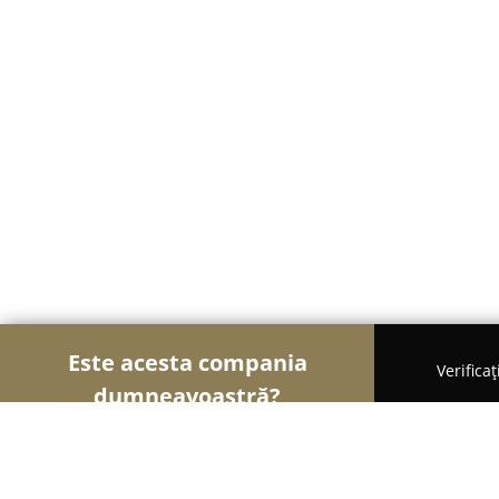
Este acesta compania
Verifica
dumneavoastră?
Şoimii Printului
Tipografii, Invitații Nuntă, Centr