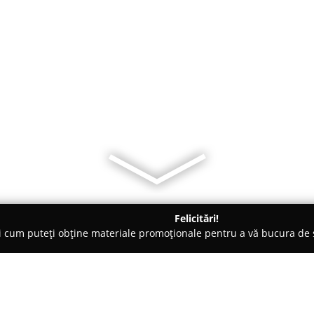
Felicitări!
ți cum puteți obține materiale promoționale pentru a vă bucura d
e de Copiere - Bistriţa
Resoftare imprimante