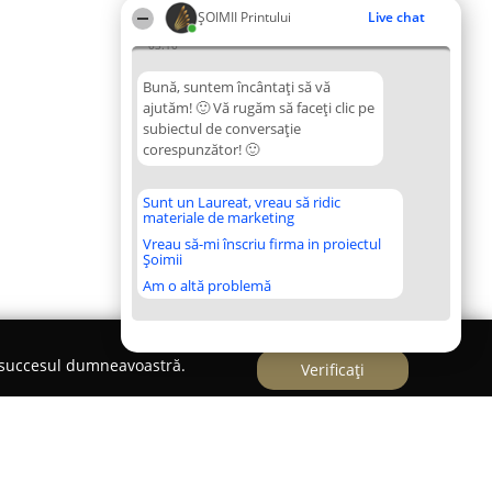
ŞOIMII Printului
Live chat
03:10
Bună, suntem încântați să vă
ajutăm! 🙂 Vă rugăm să faceți clic pe
subiectul de conversație
corespunzător! 🙂
Sunt un Laureat, vreau să ridic
materiale de marketing
Vreau să-mi înscriu firma in proiectul
Șoimii
Am o altă problemă
e succesul dumneavoastră.
Verificați