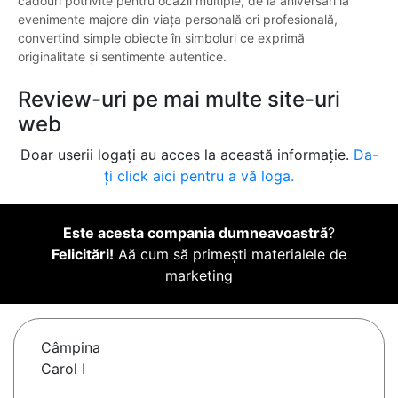
cadouri potrivite pentru ocazii multiple, de la aniversări la
evenimente majore din viața personală ori profesională,
convertind simple obiecte în simboluri ce exprimă
originalitate și sentimente autentice.
Review-uri pe mai multe site-uri
web
Doar userii logați au acces la această informație.
Da-
ți click aici pentru a vă loga.
Este acesta compania dumneavoastră
?
Felicitări!
Aă cum să primești materialele de
marketing
Câmpina
Carol I