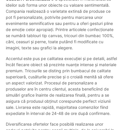
ideilor sub forma unor obiecte cu valoare sentimentală.
Compania realizează o varietate extinsă de produse ce
pot fi personalizate, potrivite pentru marcarea unor
evenimente semnificative sau pentru a oferi gesturi pline
de emoție celor apropiați. Printre articolele confecționate
se numără tablouri tip canvas, tricouri din bumbac 100%,
căni, ceasuri și perne, toate putând fi modificate cu
imagini, texte sau grafici la alegere.
Accentul este pus pe calitatea execuției și pe detalii, astfel
încât fiecare obiect să prezinte nuanțe intense și materiale
premium. Tricourile se disting prin bumbacul de calitate
superioară, cusăturile precise și o croială menită să ofere
un aspect valorizat. Procesul de personalizare a
produselor are în centru clientul, acesta beneficiind de
simulări grafice înainte de realizarea finală, pentru a se
asigura că produsul obținut corespunde perfect viziunii
sale. Livrarea este rapidă, majoritatea comenzilor fiind
expediate în interval de 24-48 de ore după confirmare.
Diversificarea ofertelor face posibilă realizarea unor