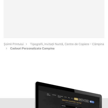
Şoimii Printului
Tipografii, Invitații Nuntă, Centre de Copiere - Câmpina
Cadouri Personalizate Campina