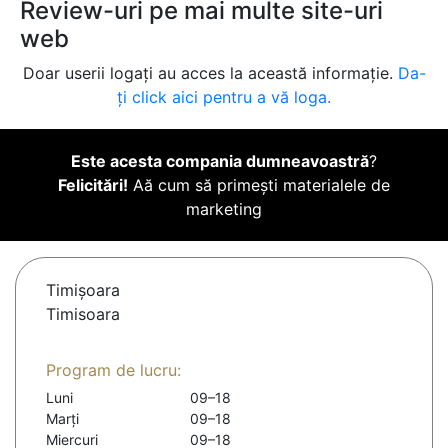
Review-uri pe mai multe site-uri
web
Doar userii logați au acces la această informație.
Da-
ți click aici pentru a vă loga.
Este acesta compania dumneavoastră
?
Felicitări!
Aă cum să primești materialele de
marketing
Timişoara
Timisoara
Program de lucru:
Luni
09–18
Marți
09–18
Miercuri
09–18