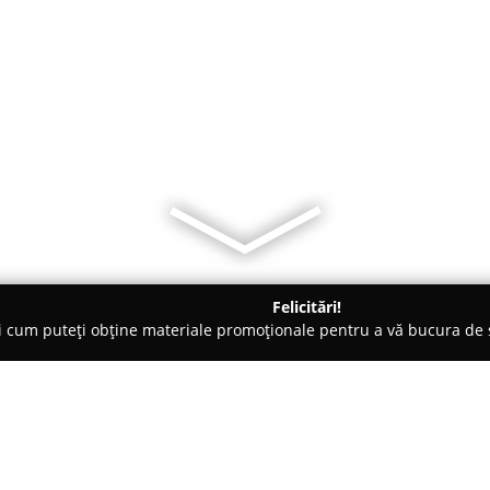
Felicitări!
ți cum puteți obține materiale promoționale pentru a vă bucura d
re de Copiere - Timişoara
Printing Kings