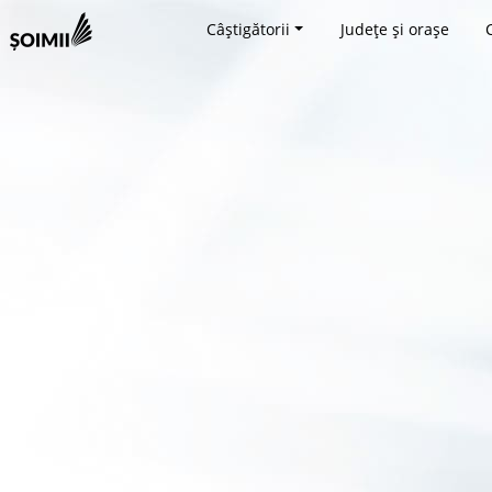
Câștigătorii
Județe și orașe