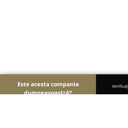
Este acesta compania
Verifica
dumneavoastră?
Şoimii Printului
Tipografii, Invitații Nuntă, Cent