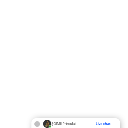
ŞOIMII Printului
Live chat