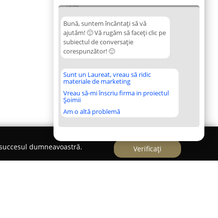
10:48
Bună, suntem încântați să vă
ajutăm! 🙂 Vă rugăm să faceți clic pe
subiectul de conversație
corespunzător! 🙂
Sunt un Laureat, vreau să ridic
materiale de marketing
Vreau să-mi înscriu firma in proiectul
Șoimii
Am o altă problemă
e succesul dumneavoastră.
Verificați