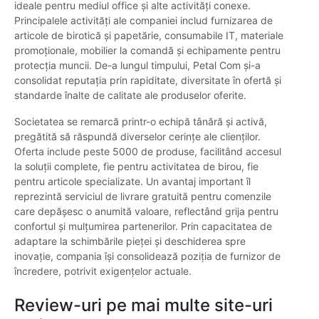
ideale pentru mediul office și alte activități conexe.
Principalele activități ale companiei includ furnizarea de
articole de birotică și papetărie, consumabile IT, materiale
promoționale, mobilier la comandă și echipamente pentru
protecția muncii. De-a lungul timpului, Petal Com și-a
consolidat reputația prin rapiditate, diversitate în ofertă și
standarde înalte de calitate ale produselor oferite.
Societatea se remarcă printr-o echipă tânără și activă,
pregătită să răspundă diverselor cerințe ale clienților.
Oferta include peste 5000 de produse, facilitând accesul
la soluții complete, fie pentru activitatea de birou, fie
pentru articole specializate. Un avantaj important îl
reprezintă serviciul de livrare gratuită pentru comenzile
care depășesc o anumită valoare, reflectând grija pentru
confortul și mulțumirea partenerilor. Prin capacitatea de
adaptare la schimbările pieței și deschiderea spre
inovație, compania își consolidează poziția de furnizor de
încredere, potrivit exigențelor actuale.
Review-uri pe mai multe site-uri