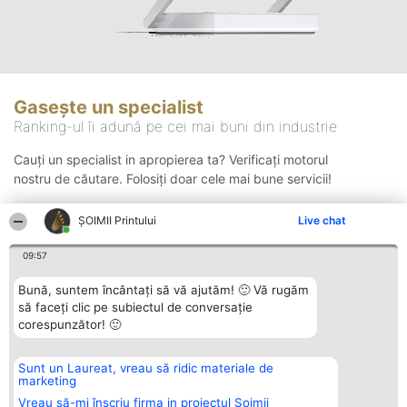
Gasește un specialist
Ranking-ul îi adună pe cei mai buni din industrie
Cauți un specialist in apropierea ta? Verificați motorul
nostru de căutare. Folosiți doar cele mai bune servicii!
ŞOIMII Printului
Live chat
Căutare
09:57
Bună, suntem încântați să vă ajutăm! 🙂 Vă rugăm
să faceți clic pe subiectul de conversație
corespunzător! 🙂
Sunt un Laureat, vreau să ridic materiale de
Organizator Ranking
Plebiscyt
Contact
marketing
BRIGHT SOLUTIONS BR SRL
Câștigătorii
Contact
Aleea Timisul De Sus 2 Bl. A30
Lista Tuturor
Vreau să-mi înscriu firma in proiectul Șoimii