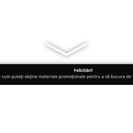
Felicitări!
ți cum puteți obține materiale promoționale pentru a vă bucura d
e de Copiere - Iaşi
Papetarie iasi