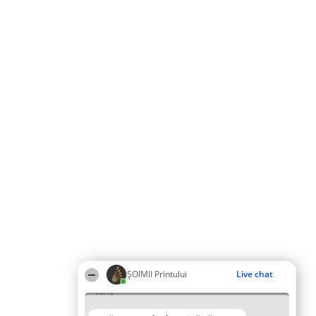
ŞOIMII Printului
Live chat
06:12