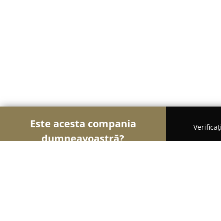
Este acesta compania
Verifica
dumneavoastră?
Şoimii Printului
Tipografii, Invitații Nuntă, Centr
Papetarie iasi