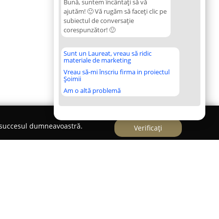
Bună, suntem încântați să vă
ajutăm! 🙂 Vă rugăm să faceți clic pe
subiectul de conversație
corespunzător! 🙂
Sunt un Laureat, vreau să ridic
materiale de marketing
Vreau să-mi înscriu firma in proiectul
Șoimii
Am o altă problemă
e succesul dumneavoastră.
Verificați