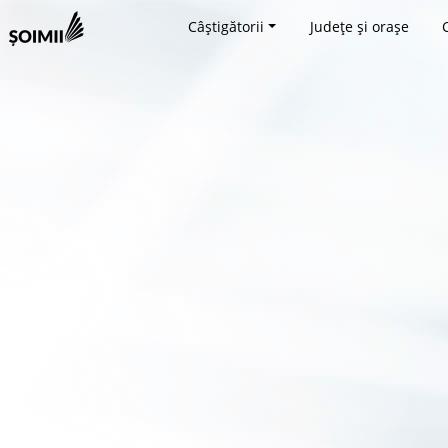
Câștigătorii
Județe și orașe