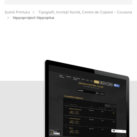
Şoimii Printului
Tipografii, Invitații Nuntă, Centre de Copiere - Covasna
hippoproject hippoplus