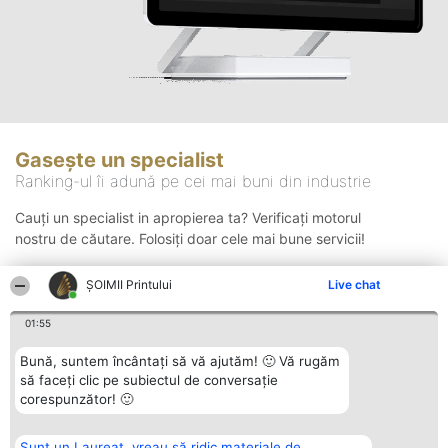
Gasește un specialist
Ranking-ul îi adună pe cei mai buni din industrie
Cauți un specialist in apropierea ta? Verificați motorul
nostru de căutare. Folosiți doar cele mai bune servicii!
ŞOIMII Printului
Live chat
Căutare
01:55
Bună, suntem încântați să vă ajutăm! 🙂 Vă rugăm
să faceți clic pe subiectul de conversație
corespunzător! 🙂
Sunt un Laureat, vreau să ridic materiale de