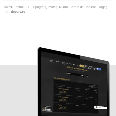
Şoimii Printului
Tipografii, Invitații Nuntă, Centre de Copiere - Argeş
deoart.ro