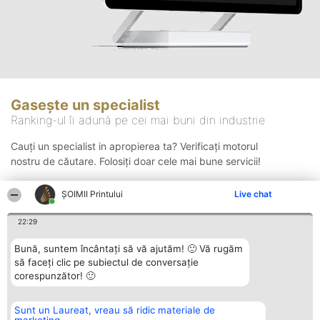
Gasește un specialist
Ranking-ul îi adună pe cei mai buni din industrie
Cauți un specialist in apropierea ta? Verificați motorul
nostru de căutare. Folosiți doar cele mai bune servicii!
ŞOIMII Printului
Live chat
Căutare
22:29
Bună, suntem încântați să vă ajutăm! 🙂 Vă rugăm
să faceți clic pe subiectul de conversație
corespunzător! 🙂
Sunt un Laureat, vreau să ridic materiale de
Organizator Ranking
Plebiscyt
Contact