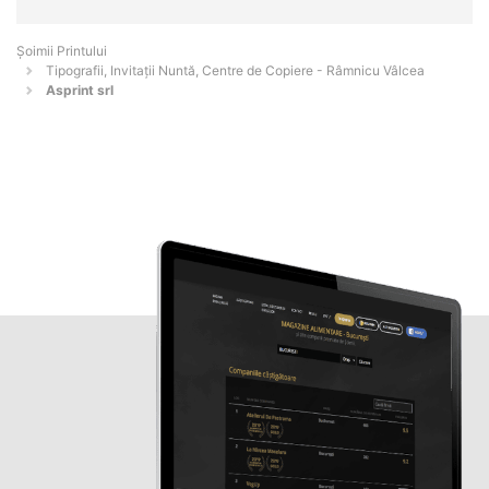
Şoimii Printului
Tipografii, Invitații Nuntă, Centre de Copiere - Râmnicu Vâlcea
Asprint srl