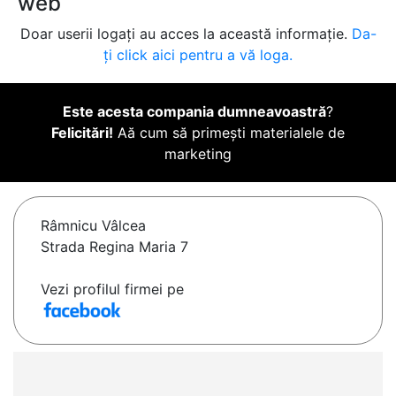
web
Doar userii logați au acces la această informație.
Da-
ți click aici pentru a vă loga.
Este acesta compania dumneavoastră
?
Felicitări!
Aă cum să primești materialele de
marketing
Râmnicu Vâlcea
Strada Regina Maria 7
Vezi profilul firmei pe