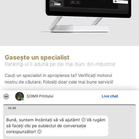
Gasește un specialist
Ranking-ul îi adună pe cei mai buni din industrie
Cauți un specialist in apropierea ta? Verificați motorul
nostru de căutare. Folosiți doar cele mai bune servicii!
ŞOIMII Printului
Live chat
Căutare
16:49
Bună, suntem încântați să vă ajutăm! 🙂 Vă rugăm
să faceți clic pe subiectul de conversație
corespunzător! 🙂