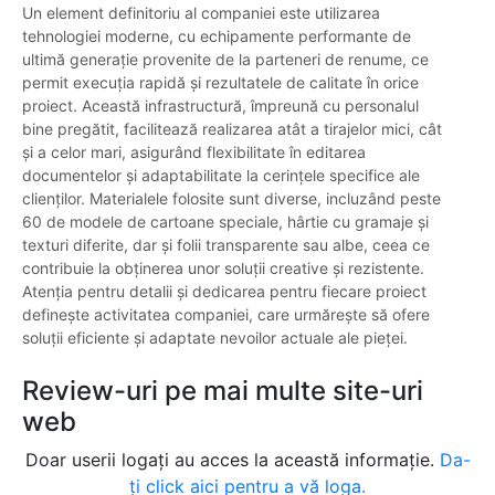
Un element definitoriu al companiei este utilizarea
tehnologiei moderne, cu echipamente performante de
ultimă generație provenite de la parteneri de renume, ce
permit execuția rapidă și rezultatele de calitate în orice
proiect. Această infrastructură, împreună cu personalul
bine pregătit, facilitează realizarea atât a tirajelor mici, cât
și a celor mari, asigurând flexibilitate în editarea
documentelor și adaptabilitate la cerințele specifice ale
clienților. Materialele folosite sunt diverse, incluzând peste
60 de modele de cartoane speciale, hârtie cu gramaje și
texturi diferite, dar și folii transparente sau albe, ceea ce
contribuie la obținerea unor soluții creative și rezistente.
Atenția pentru detalii și dedicarea pentru fiecare proiect
definește activitatea companiei, care urmărește să ofere
soluții eficiente și adaptate nevoilor actuale ale pieței.
Review-uri pe mai multe site-uri
web
Doar userii logați au acces la această informație.
Da-
ți click aici pentru a vă loga.