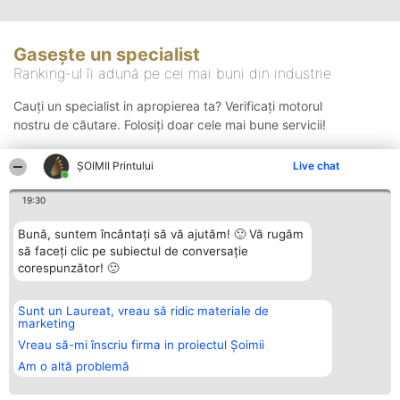
Gasește un specialist
Ranking-ul îi adună pe cei mai buni din industrie
Cauți un specialist in apropierea ta? Verificați motorul
nostru de căutare. Folosiți doar cele mai bune servicii!
ŞOIMII Printului
Live chat
Căutare
19:30
Bună, suntem încântați să vă ajutăm! 🙂 Vă rugăm
să faceți clic pe subiectul de conversație
corespunzător! 🙂
Sunt un Laureat, vreau să ridic materiale de
Organizator Ranking
Plebiscyt
Contact
marketing
BRIGHT SOLUTIONS BR SRL
Câștigătorii
Contact
Aleea Timisul De Sus 2 Bl. A30
Lista Tuturor
Vreau să-mi înscriu firma in proiectul Șoimii
Sc. A Et. 4 Ap. 13 Cod 061952
Laureaților
Am o altă problemă
București
Reguli
CUI 36737675
Statut
tel: +40 770 990 492
Politica de