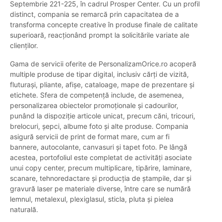
Septembrie 221-225, în cadrul Prosper Center. Cu un profil
distinct, compania se remarcă prin capacitatea de a
transforma concepte creative în produse finale de calitate
superioară, reacționând prompt la solicitările variate ale
clienților.
Gama de servicii oferite de PersonalizamOrice.ro acoperă
multiple produse de tipar digital, inclusiv cărți de vizită,
fluturași, pliante, afișe, cataloage, mape de prezentare și
etichete. Sfera de competență include, de asemenea,
personalizarea obiectelor promoționale și cadourilor,
punând la dispoziție articole unicat, precum căni, tricouri,
brelocuri, șepci, albume foto și alte produse. Compania
asigură servicii de print de format mare, cum ar fi
bannere, autocolante, canvasuri și tapet foto. Pe lângă
acestea, portofoliul este completat de activități asociate
unui copy center, precum multiplicare, tipărire, laminare,
scanare, tehnoredactare și producția de ștampile, dar și
gravură laser pe materiale diverse, între care se numără
lemnul, metalexul, plexiglasul, sticla, pluta și pielea
naturală.