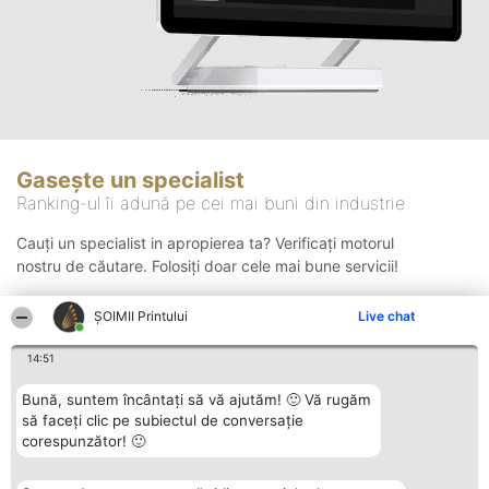
Gasește un specialist
Ranking-ul îi adună pe cei mai buni din industrie
Cauți un specialist in apropierea ta? Verificați motorul
nostru de căutare. Folosiți doar cele mai bune servicii!
ŞOIMII Printului
Live chat
Căutare
14:51
Bună, suntem încântați să vă ajutăm! 🙂 Vă rugăm
să faceți clic pe subiectul de conversație
corespunzător! 🙂