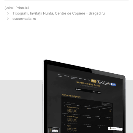
Şoimii Printului
Tipografii, Invitații Nuntă, Centre de Copiere - Bragadiru
cucerneala.ro