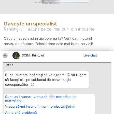
Gasește un specialist
Ranking-ul îi adună pe cei mai buni din industrie
Cauți un specialist in apropierea ta? Verificați motorul
nostru de căutare. Folosiți doar cele mai bune servicii!
ŞOIMII Printului
Live chat
Căutare
09:12
Bună, suntem încântați să vă ajutăm! 🙂 Vă rugăm
să faceți clic pe subiectul de conversație
corespunzător! 🙂
Sunt un Laureat, vreau să ridic materiale de
Organizator Ranking
Plebiscyt
Contact
marketing
BRIGHT SOLUTIONS BR SRL
Câștigătorii
Contact
Aleea Timisul De Sus 2 Bl. A30
Lista Tuturor
Vreau să-mi înscriu firma in proiectul Șoimii
Sc. A Et. 4 Ap. 13 Cod 061952
Laureaților
Am o altă problemă
București
Reguli