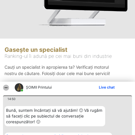
Gasește un specialist
Ranking-ul îi adună pe cei mai buni din industrie
Cauți un specialist in apropierea ta? Verificați motorul
nostru de căutare. Folosiți doar cele mai bune servicii!
ŞOIMII Printului
Live chat
Căutare
14:50
Bună, suntem încântați să vă ajutăm! 🙂 Vă rugăm
să faceți clic pe subiectul de conversație
corespunzător! 🙂