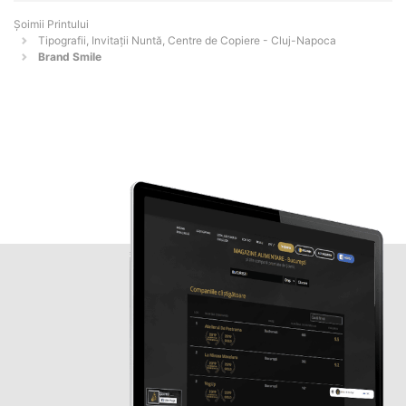
Şoimii Printului
Tipografii, Invitații Nuntă, Centre de Copiere - Cluj-Napoca
Brand Smile