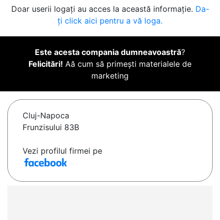
Doar userii logați au acces la această informație.
Da-
ți click aici pentru a vă loga.
Este acesta compania dumneavoastră
?
Felicitări!
Aă cum să primești materialele de
marketing
Cluj-Napoca
Frunzisului 83B
Vezi profilul firmei pe