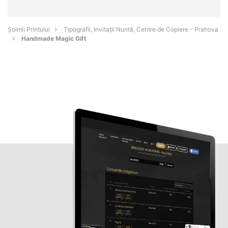
Şoimii Printului
Tipografii, Invitații Nuntă, Centre de Copiere - Prahova
Handmade Magic Gift