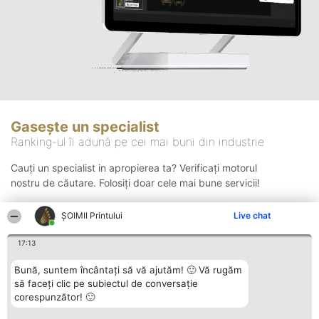
Gasește un specialist
Ranking-ul îi adună pe cei mai buni din industrie
Cauți un specialist in apropierea ta? Verificați motorul
nostru de căutare. Folosiți doar cele mai bune servicii!
ŞOIMII Printului
Live chat
Căutare
17:13
Bună, suntem încântați să vă ajutăm! 🙂 Vă rugăm
să faceți clic pe subiectul de conversație
corespunzător! 🙂