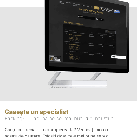
Gasește un specialist
Ranking-ul îi adună pe cei mai buni din industrie
Cauți un specialist in apropierea ta? Verificați motorul
nostru de căutare. Folosiți doar cele mai bune servicii!