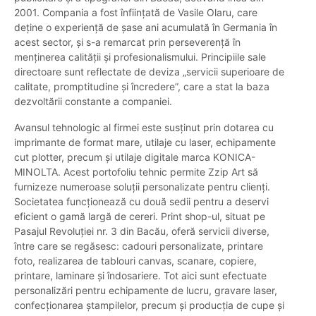
2001. Compania a fost înființată de Vasile Olaru, care
deține o experiență de șase ani acumulată în Germania în
acest sector, și s-a remarcat prin perseverență în
menținerea calității și profesionalismului. Principiile sale
directoare sunt reflectate de deviza „servicii superioare de
calitate, promptitudine și încredere”, care a stat la baza
dezvoltării constante a companiei.
Avansul tehnologic al firmei este susținut prin dotarea cu
imprimante de format mare, utilaje cu laser, echipamente
cut plotter, precum și utilaje digitale marca KONICA-
MINOLTA. Acest portofoliu tehnic permite Zzip Art să
furnizeze numeroase soluții personalizate pentru clienți.
Societatea funcționează cu două sedii pentru a deservi
eficient o gamă largă de cereri. Print shop-ul, situat pe
Pasajul Revoluției nr. 3 din Bacău, oferă servicii diverse,
între care se regăsesc: cadouri personalizate, printare
foto, realizarea de tablouri canvas, scanare, copiere,
printare, laminare și îndosariere. Tot aici sunt efectuate
personalizări pentru echipamente de lucru, gravare laser,
confecționarea ștampilelor, precum și producția de cupe și