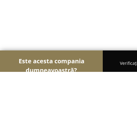
Este acesta compania
Verifica
dumneavoastră?
Şoimii Printului
Tipografii, Invitații Nuntă, Cent
Flash Cooper Adv.