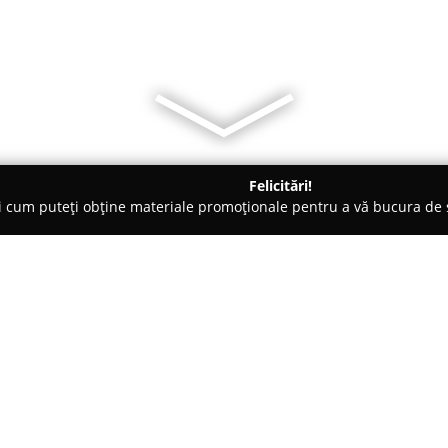
Felicitări!
ți cum puteți obține materiale promoționale pentru a vă bucura d
re de Copiere - Bucureşti
Flash Cooper Adv.
Despre companie:
Flash Cooper Adv.
este recunos
domeniul serviciilor complete d