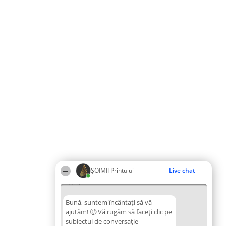
ŞOIMII Printului
Live chat
12:32
Bună, suntem încântați să vă
ajutăm! 🙂 Vă rugăm să faceți clic pe
subiectul de conversație