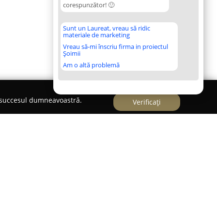
corespunzător! 🙂
Sunt un Laureat, vreau să ridic
materiale de marketing
Vreau să-mi înscriu firma in proiectul
Șoimii
Am o altă problemă
e succesul dumneavoastră.
Verificați
cută drept un colaborator de încredere în
e print și soluțiilor promoționale, având sediul