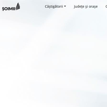
Câștigătorii
Județe și orașe