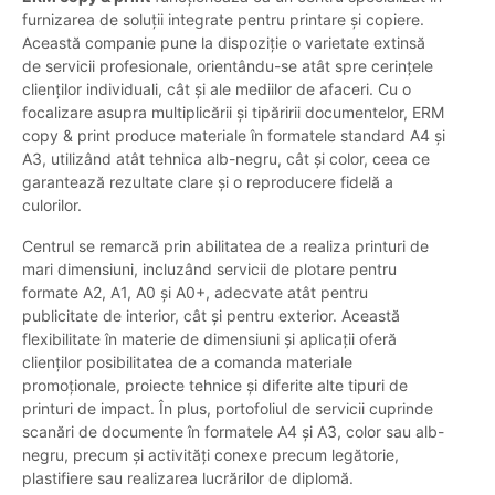
furnizarea de soluții integrate pentru printare și copiere.
Această companie pune la dispoziție o varietate extinsă
de servicii profesionale, orientându-se atât spre cerințele
clienților individuali, cât și ale mediilor de afaceri. Cu o
focalizare asupra multiplicării și tipăririi documentelor, ERM
copy & print produce materiale în formatele standard A4 și
A3, utilizând atât tehnica alb-negru, cât și color, ceea ce
garantează rezultate clare și o reproducere fidelă a
culorilor.
Centrul se remarcă prin abilitatea de a realiza printuri de
mari dimensiuni, incluzând servicii de plotare pentru
formate A2, A1, A0 și A0+, adecvate atât pentru
publicitate de interior, cât și pentru exterior. Această
flexibilitate în materie de dimensiuni și aplicații oferă
clienților posibilitatea de a comanda materiale
promoționale, proiecte tehnice și diferite alte tipuri de
printuri de impact. În plus, portofoliul de servicii cuprinde
scanări de documente în formatele A4 și A3, color sau alb-
negru, precum și activități conexe precum legătorie,
plastifiere sau realizarea lucrărilor de diplomă.