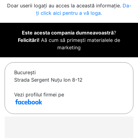
Doar userii logați au acces la această informație.
Da-
ți click aici pentru a vă loga.
Este acesta compania dumneavoastră
?
Felicitări!
Aă cum să primești materialele de
marketing
Bucureşti
Strada Sergent Nuțu Ion 8-12
Vezi profilul firmei pe