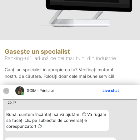
Gasește un specialist
Ranking-ul îi adună pe cei mai buni din industrie
Cauți un specialist in apropierea ta? Verificați motorul
nostru de căutare. Folosiți doar cele mai bune servicii!
ŞOIMII Printului
Live chat
Căutare
20:47
Bună, suntem încântați să vă ajutăm! 🙂 Vă rugăm
să faceți clic pe subiectul de conversație
corespunzător! 🙂