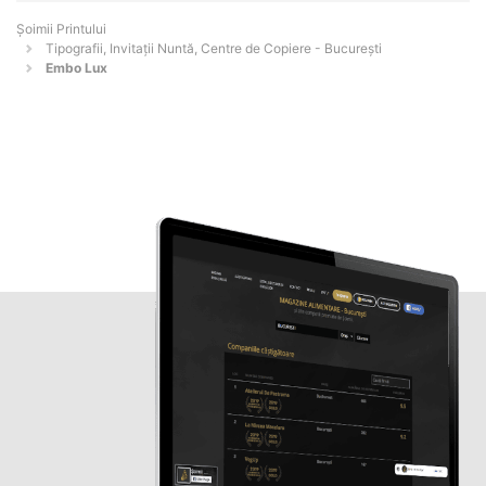
Şoimii Printului
Tipografii, Invitații Nuntă, Centre de Copiere - Bucureşti
Embo Lux