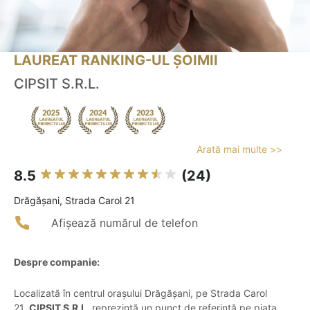
LAUREAT RANKING-UL ȘOIMII
CIPSIT S.R.L.
Arată mai multe >>
8.5
(24)
Drăgăşani, Strada Carol 21
Afișează numărul de telefon
Despre companie:
Localizată în centrul orașului Drăgășani, pe Strada Carol
21,
CIPSIT S.R.L.
reprezintă un punct de referință pe piața