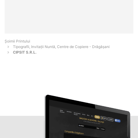
Şoimii Printului
Tipografii, Invitații Nuntă, Centre de Copiere - Drăgăşani
CIPSIT S.R.L.