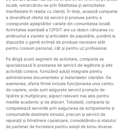
locală, remarcându-se prin fidelitatea și seriozitatea
manifestate în relația cu clienții. În timp, această companie
a diversificat oferta de servicii și produse pentru a
corespunde așteptărilor variate din comunitatea locală.
Activitatea esențială a CIPSIT are ca obiect vânzarea cu
amănuntul a ziarelor și articolelor de papetărie, punând la
dispoziție o gamă extinsă de produse necesare atât
pentru consum personal, cât și pentru uz profesional.
Pe lângă acest segment de activitate, compania se
specializează în prestarea de servicii de legătorie și alte
activități conexe, furnizând soluții integrate pentru
administrarea documentelor și materialelor clienților. De
asemenea, oferta firmei include funcționarea unui centru
de copiere, unde sunt asigurate servicii prompte de
tipărire și multiplicare, aspect relevant mai ales pentru
mediile academic și de afaceri. Totodată, compania își
completează serviciile prin asigurarea de echipamente și
consumabile destinate biroului, precum și servicii de
reparații și întreținere copiatoare, consolidându-și statutul
de partener de încredere pentru soluții de birou diverse.