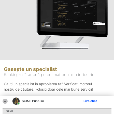
Gasește un specialist
Ranking-ul îi adună pe cei mai buni din industrie
Cauți un specialist in apropierea ta? Verificați motorul
nostru de căutare. Folosiți doar cele mai bune servicii!
ŞOIMII Printului
Live chat
Căutare
05:31