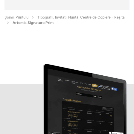
Şoimii Printului
Tipografii, Invitații Nuntă, Centre de Copiere - Reşiţa
Artemis Signature Print