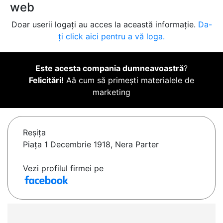
web
Doar userii logați au acces la această informație.
Da-
ți click aici pentru a vă loga.
Este acesta compania dumneavoastră
?
Felicitări!
Aă cum să primești materialele de
marketing
Reşiţa
Piața 1 Decembrie 1918, Nera Parter
Vezi profilul firmei pe