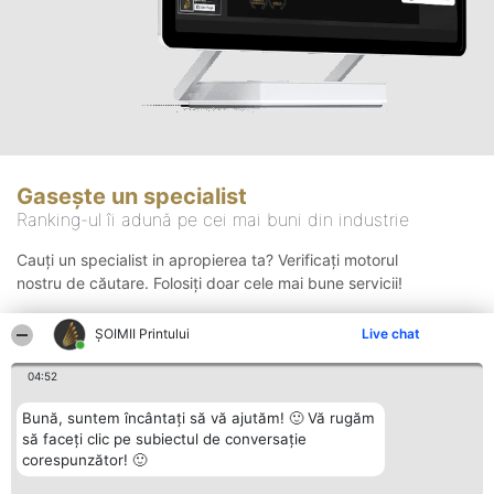
Gasește un specialist
Ranking-ul îi adună pe cei mai buni din industrie
Cauți un specialist in apropierea ta? Verificați motorul
nostru de căutare. Folosiți doar cele mai bune servicii!
ŞOIMII Printului
Live chat
Căutare
04:52
Bună, suntem încântați să vă ajutăm! 🙂 Vă rugăm
să faceți clic pe subiectul de conversație
corespunzător! 🙂