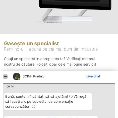
Gasește un specialist
Ranking-ul îi adună pe cei mai buni din industrie
Cauți un specialist in apropierea ta? Verificați motorul
nostru de căutare. Folosiți doar cele mai bune servicii!
ŞOIMII Printului
Live chat
Căutare
09:44
Bună, suntem încântați să vă ajutăm! 🙂 Vă rugăm
să faceți clic pe subiectul de conversație
corespunzător! 🙂