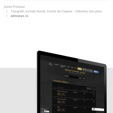
Şoimii Printului
Tipografii, Invitații Nuntă, Centre de Copiere - Odorheiu Secuiesc
admasys.ro