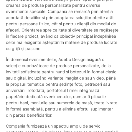
crearea de produse personalizate pentru diverse
evenimente speciale. Compania se remarcă prin atenția
acordată detaliilor și prin adaptarea soluțiilor oferite atât
pentru persoane fizice, cât și pentru clienții din mediul de
afaceri. Orientarea spre calitate și diversitate se regăsește
în fiecare proiect, având ca obiectiv principal îndeplinirea
celor mai exigente așteptări în materie de produse lucrate
cu grijă și pasiune.
În domeniul evenimentelor, Adebo Design asigură o
selecție cuprinzătoare de produse personalizate, de la
invitații sofisticate pentru nunți și botezuri în format clasic
sau digital, incluzând variante imagistice sau video, până
la propsuri tematice pentru ședințe foto, petreceri sau
aniversări. Totodată, portofoliul firmei integrează
papetărie dedicată evenimentelor, cum ar fi plicurile
pentru bani, meniurile sau numerele de masă, toate livrate
în formă asamblată, pentru a elimina efortul suplimentar
din partea beneficiarilor.
Compania furnizează un spectru amplu de servicii