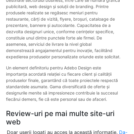
destinate sectorului business, între care se numără grafică
publicitară, web design și soluții de branding. Printre
produsele realizate se regăsesc meniuri pentru
restaurante, cărți de vizită, flyere, broșuri, cataloage de
prezentare, bannere și autocolante. Capacitatea de a
dezvolta designuri unice, conforme cerințelor specifice,
constituie unul dintre punctele forte ale firmei. De
asemenea, serviciul de livrare la nivel global
demonstrează angajamentul pentru inovație, facilitând
expedierea produselor personalizate oriunde este solicitat.
Un element definitoriu pentru Adebo Design este
importanța acordată relației cu fiecare client și calității
produselor finale, garantând că toate proiectele respectă
standardele asumate. Gama diversificată de oferte și
designurile menite să impresioneze contribuie la succesul
fiecărui demers, fie că este personal sau de afaceri.
Review-uri pe mai multe site-uri
web
Doar userii logați au acces la această informație.
Da-