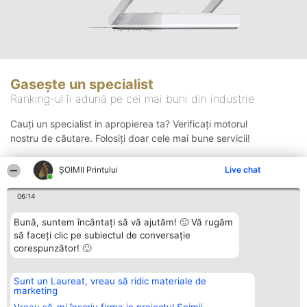
Gasește un specialist
Ranking-ul îi adună pe cei mai buni din industrie
Cauți un specialist in apropierea ta? Verificați motorul
nostru de căutare. Folosiți doar cele mai bune servicii!
ŞOIMII Printului
Live chat
Căutare
06:14
Bună, suntem încântați să vă ajutăm! 🙂 Vă rugăm
să faceți clic pe subiectul de conversație
corespunzător! 🙂
Sunt un Laureat, vreau să ridic materiale de
Organizator Ranking
Plebiscyt
Contact
marketing
BRIGHT SOLUTIONS BR SRL
Câștigătorii
Contact
Aleea Timisul De Sus 2 Bl. A30
Lista Tuturor