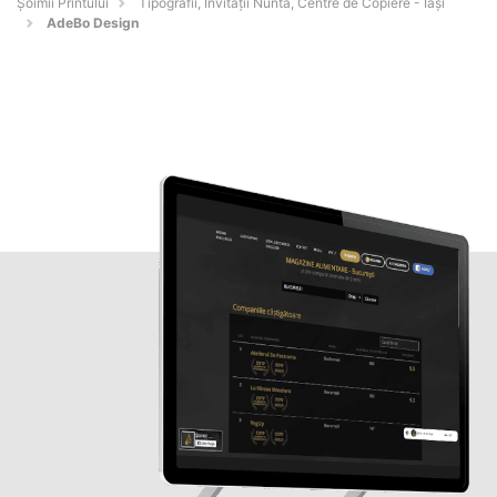
Şoimii Printului
Tipografii, Invitații Nuntă, Centre de Copiere - Iaşi
AdeBo Design