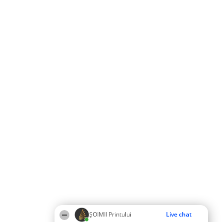
ŞOIMII Printului
Live chat