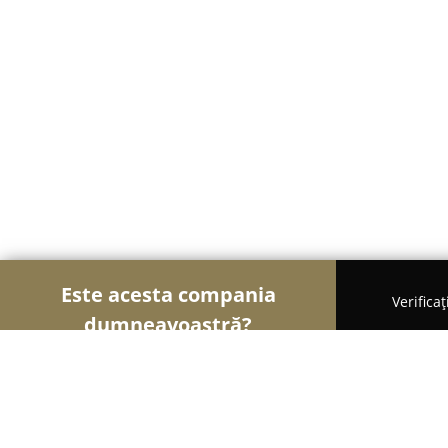
Este acesta compania
Verifica
dumneavoastră?
Şoimii Printului
Tipografii, Invitații Nuntă, Cent