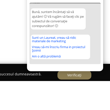
10:00
Bună, suntem încântați să vă
ajutăm! 🙂 Vă rugăm să faceți clic pe
subiectul de conversație
corespunzător! 🙂
Sunt un Laureat, vreau să ridic
materiale de marketing
Vreau să-mi înscriu firma in proiectul
Șoimii
Am o altă problemă
e succesul dumneavoastră.
Verificați