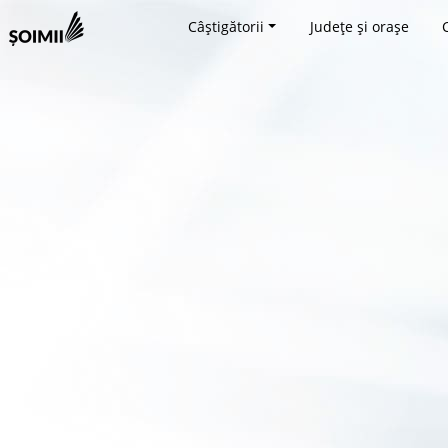
Câștigătorii
Județe și orașe