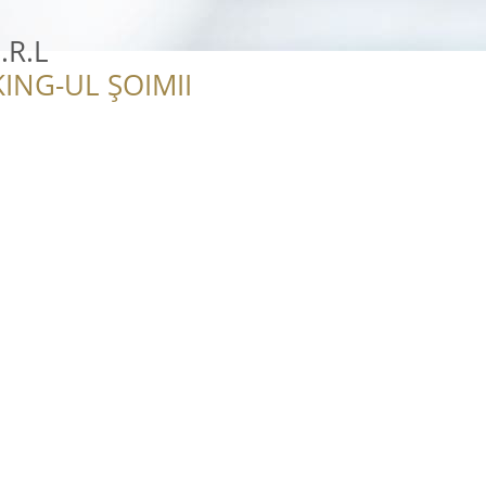
.R.L
ING-UL ȘOIMII