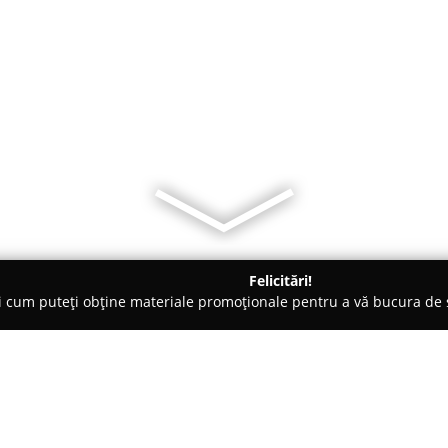
Felicitări!
ți cum puteți obține materiale promoționale pentru a vă bucura d
re de Copiere - Lunca Cetăţuii
Andro Clever S.R.L