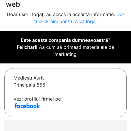
web
Doar userii logați au acces la această informație.
Da-
ți click aici pentru a vă loga.
Este acesta compania dumneavoastră
?
Felicitări!
Aă cum să primești materialele de
marketing
Medieşu Aurit
Principala 555
Vezi profilul firmei pe