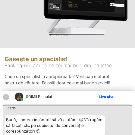
Gasește un specialist
Ranking-ul îi adună pe cei mai buni din industrie
Cauți un specialist in apropierea ta? Verificați motorul
nostru de căutare. Folosiți doar cele mai bune servicii!
ŞOIMII Printului
Live chat
Căutare
03:35
Bună, suntem încântați să vă ajutăm! 🙂 Vă rugăm
să faceți clic pe subiectul de conversație
corespunzător! 🙂