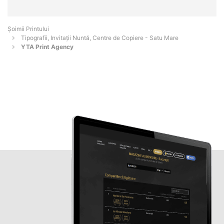
Şoimii Printului
Tipografii, Invitații Nuntă, Centre de Copiere - Satu Mare
YTA Print Agency