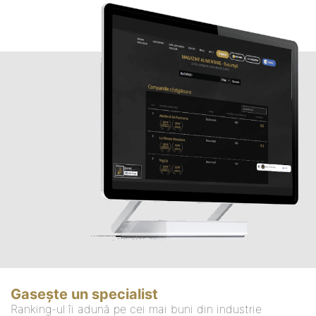
Gasește un specialist
Ranking-ul îi adună pe cei mai buni din industrie