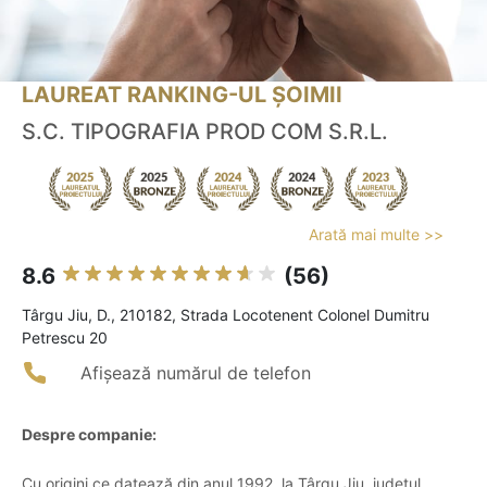
LAUREAT RANKING-UL ȘOIMII
S.C. TIPOGRAFIA PROD COM S.R.L.
Arată mai multe >>
8.6
(56)
Târgu Jiu, D., 210182, Strada Locotenent Colonel Dumitru
Petrescu 20
Afișează numărul de telefon
Despre companie:
Cu origini ce datează din anul 1992, la Târgu Jiu, județul