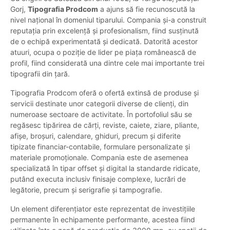
Gorj,
Tipografia Prodcom
a ajuns să fie recunoscută la
nivel național în domeniul tiparului. Compania şi-a construit
reputația prin excelență și profesionalism, fiind susținută
de o echipă experimentată și dedicată. Datorită acestor
atuuri, ocupa o poziție de lider pe piața românească de
profil, fiind considerată una dintre cele mai importante trei
tipografii din țară.
Tipografia Prodcom oferă o ofertă extinsă de produse și
servicii destinate unor categorii diverse de clienți, din
numeroase sectoare de activitate. În portofoliul său se
regăsesc tipărirea de cărți, reviste, caiete, ziare, pliante,
afișe, broșuri, calendare, ghiduri, precum și diferite
tipizate financiar-contabile, formulare personalizate și
materiale promoționale. Compania este de asemenea
specializată în tipar offset și digital la standarde ridicate,
putând executa inclusiv finisaje complexe, lucrări de
legătorie, precum și serigrafie și tampografie.
Un element diferențiator este reprezentat de investițiile
permanente în echipamente performante, acestea fiind