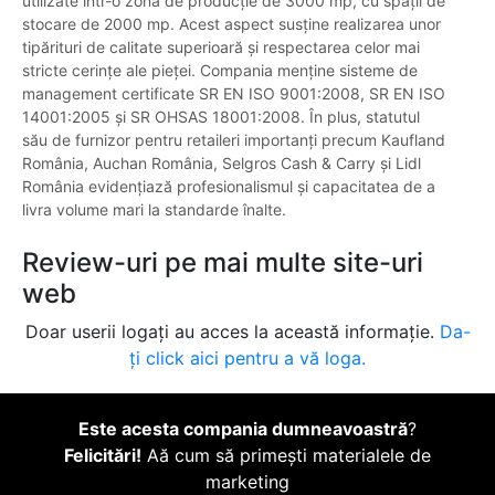
utilizate într-o zonă de producție de 3000 mp, cu spații de
stocare de 2000 mp. Acest aspect susține realizarea unor
tipărituri de calitate superioară și respectarea celor mai
stricte cerințe ale pieței. Compania menține sisteme de
management certificate SR EN ISO 9001:2008, SR EN ISO
14001:2005 și SR OHSAS 18001:2008. În plus, statutul
său de furnizor pentru retaileri importanți precum Kaufland
România, Auchan România, Selgros Cash & Carry și Lidl
România evidențiază profesionalismul și capacitatea de a
livra volume mari la standarde înalte.
Review-uri pe mai multe site-uri
web
Doar userii logați au acces la această informație.
Da-
ți click aici pentru a vă loga.
Este acesta compania dumneavoastră
?
Felicitări!
Aă cum să primești materialele de
marketing