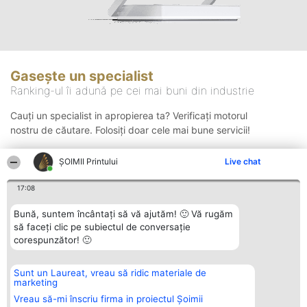
Gasește un specialist
Ranking-ul îi adună pe cei mai buni din industrie
Cauți un specialist in apropierea ta? Verificați motorul
nostru de căutare. Folosiți doar cele mai bune servicii!
ŞOIMII Printului
Live chat
Căutare
17:08
Bună, suntem încântați să vă ajutăm! 🙂 Vă rugăm
să faceți clic pe subiectul de conversație
corespunzător! 🙂
Sunt un Laureat, vreau să ridic materiale de
Organizator Ranking
Plebiscyt
Contact
marketing
BRIGHT SOLUTIONS BR SRL
Câștigătorii
Contact
Aleea Timisul De Sus 2 Bl. A30
Lista Tuturor
Vreau să-mi înscriu firma in proiectul Șoimii
Sc. A Et. 4 Ap. 13 Cod 061952
Laureaților