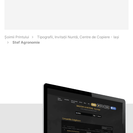
Şoimii Printului
Tipografii, Invitații Nuntă, Centre de Copiere - Iaşi
Stef Agronomie