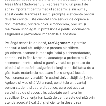
Aleea Mihail Sadoveanu 3. Reprezentând un punct de
sprijin important pentru mediul academic și nu numai,
acest centru furnizează soluții prompte și eficiente pentru
diverse cerințe. Este orientat spre servicii de copiere a
documentelor, printare color și monocrom, precum și
realizarea unor legături profesionale pentru documente,
asigurând o prezentare impecabilă a acestora.
Pe lângă serviciile de bază,
Stef Agronomie
permite
accesul la facilități adiționale precum plastifiere,
ghilotinare, scanare la rezoluție înaltă și tehnoredactare,
contribuind la finalizarea cu acuratețe a proiectelor. De
asemenea, centrul oferă o gamă variată de produse de
birotică și papetărie, asigurând clienților posibilitatea de a
găsi toate materialele necesare într-o singură locație.
Poziționarea convenabilă, în cadrul Universității de Științe
Agricole și Medicină Veterinară, constituie un avantaj
pentru studenți și cadre didactice, care pot accesa
servicii rapide și accesibile, adaptate cerințelor lor
specifice. Experiența furnizată de centru este definită prin
atenția acordată calității și eficienței în deservirea