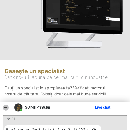
Gasește un specialist
Ranking-ul îi adună pe cei mai buni din industrie
Cauți un specialist in apropierea ta? Verificați motorul
nostru de căutare. Folosiți doar cele mai bune servicii!
ŞOIMII Printului
Live chat
Căutare
04:41
Bună, suntem încântați să vă ajutăm! 🙂 Vă rugăm