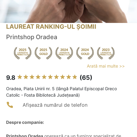
LAUREAT RANKING-UL ȘOIMII
Printshop Oradea
Arată mai multe >>
9.8
(65)
Oradea, Piata Unirii nr. 5 (lângă Palatul Episcopal Greco
Catolic - Fosta Bibliotecă Județeană)
Afișează numărul de telefon
Despre companie:
Printshop Oradea
operează ca un furnizor specializat de