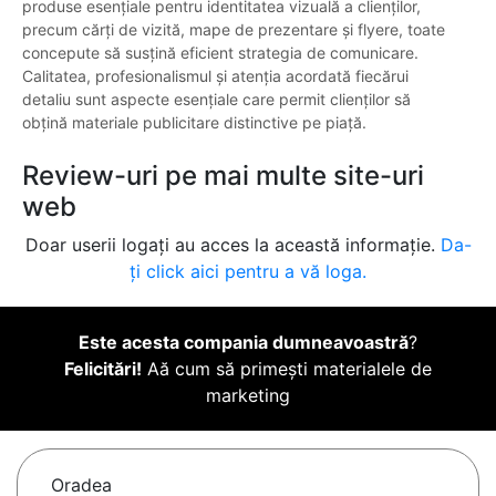
produse esențiale pentru identitatea vizuală a clienților,
precum cărți de vizită, mape de prezentare și flyere, toate
concepute să susțină eficient strategia de comunicare.
Calitatea, profesionalismul și atenția acordată fiecărui
detaliu sunt aspecte esențiale care permit clienților să
obțină materiale publicitare distinctive pe piață.
Review-uri pe mai multe site-uri
web
Doar userii logați au acces la această informație.
Da-
ți click aici pentru a vă loga.
Este acesta compania dumneavoastră
?
Felicitări!
Aă cum să primești materialele de
marketing
Oradea