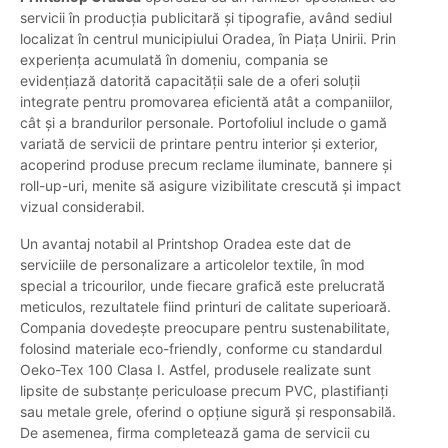
servicii în producția publicitară și tipografie, având sediul
localizat în centrul municipiului Oradea, în Piața Unirii. Prin
experiența acumulată în domeniu, compania se
evidențiază datorită capacității sale de a oferi soluții
integrate pentru promovarea eficientă atât a companiilor,
cât și a brandurilor personale. Portofoliul include o gamă
variată de servicii de printare pentru interior și exterior,
acoperind produse precum reclame iluminate, bannere și
roll-up-uri, menite să asigure vizibilitate crescută și impact
vizual considerabil.
Un avantaj notabil al Printshop Oradea este dat de
serviciile de personalizare a articolelor textile, în mod
special a tricourilor, unde fiecare grafică este prelucrată
meticulos, rezultatele fiind printuri de calitate superioară.
Compania dovedește preocupare pentru sustenabilitate,
folosind materiale eco-friendly, conforme cu standardul
Oeko-Tex 100 Clasa I. Astfel, produsele realizate sunt
lipsite de substanțe periculoase precum PVC, plastifianți
sau metale grele, oferind o opțiune sigură și responsabilă.
De asemenea, firma completează gama de servicii cu