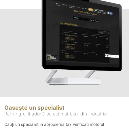
Gasește un specialist
Ranking-ul îi adună pe cei mai buni din industrie
Cauți un specialist in apropierea ta? Verificați motorul