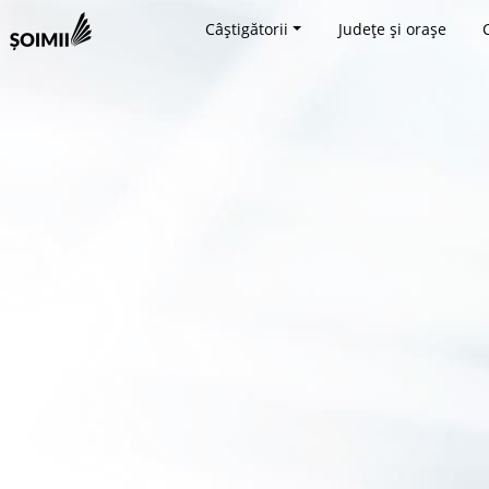
Câștigătorii
Județe și orașe