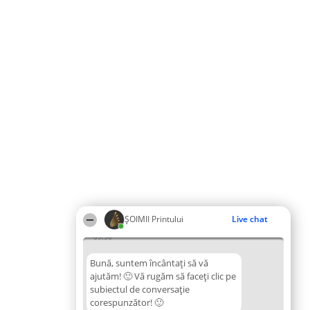
ŞOIMII Printului
Live chat
09:56
Bună, suntem încântați să vă
ajutăm! 🙂 Vă rugăm să faceți clic pe
subiectul de conversație
corespunzător! 🙂