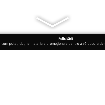
Felicitări!
ți cum puteți obține materiale promoționale pentru a vă bucura d
re de Copiere - Bucureşti
Printoteca
Despre companie:
Cu o prezență importantă pe pi
se remarcă printr-o abordare 
către client. Compania este spe