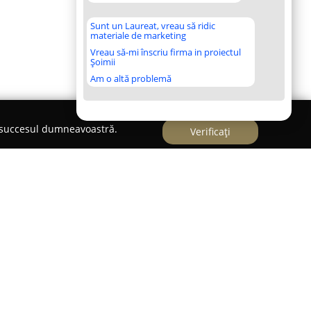
Sunt un Laureat, vreau să ridic
materiale de marketing
Vreau să-mi înscriu firma in proiectul
Șoimii
Am o altă problemă
e succesul dumneavoastră.
Verificați
ața serviciilor de print din România,
Printoteca
modernă, cu un accent deosebit pe orientarea
cializată în imprimare la comandă și oferă soluții