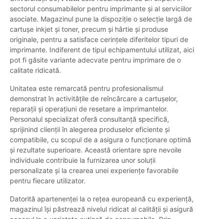
sectorul consumabilelor pentru imprimante și al serviciilor
asociate. Magazinul pune la dispoziție o selecție largă de
cartușe inkjet și toner, precum și hârtie și produse
originale, pentru a satisface cerințele diferitelor tipuri de
imprimante. Indiferent de tipul echipamentului utilizat, aici
pot fi găsite variante adecvate pentru imprimare de o
calitate ridicată.
Unitatea este remarcată pentru profesionalismul
demonstrat în activitățile de reîncărcare a cartușelor,
reparații și operațiuni de resetare a imprimantelor.
Personalul specializat oferă consultanță specifică,
sprijinind clienții în alegerea produselor eficiente și
compatibile, cu scopul de a asigura o funcționare optimă
și rezultate superioare. Această orientare spre nevoile
individuale contribuie la furnizarea unor soluții
personalizate și la crearea unei experiențe favorabile
pentru fiecare utilizator.
Datorită apartenenței la o rețea europeană cu experiență,
magazinul își păstrează nivelul ridicat al calității și asigură