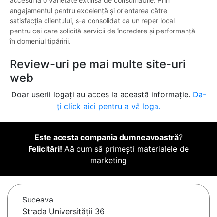
accesul la o varietate extinsă de consumabile. Prin
angajamentul pentru excelență și orientarea către
satisfacția clientului, s-a consolidat ca un reper local
pentru cei care solicită servicii de încredere și performanță
în domeniul tipăririi.
Review-uri pe mai multe site-uri
web
Doar userii logați au acces la această informație.
Da-
ți click aici pentru a vă loga.
Este acesta compania dumneavoastră
?
Felicitări!
Aă cum să primești materialele de
marketing
Suceava
Strada Universității 36