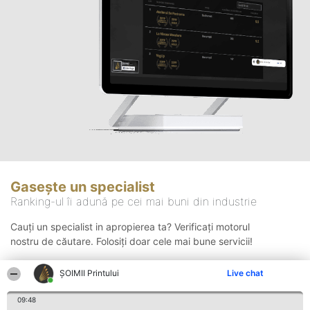
Gasește un specialist
Ranking-ul îi adună pe cei mai buni din industrie
Cauți un specialist in apropierea ta? Verificați motorul
nostru de căutare. Folosiți doar cele mai bune servicii!
ŞOIMII Printului
Live chat
Căutare
09:48