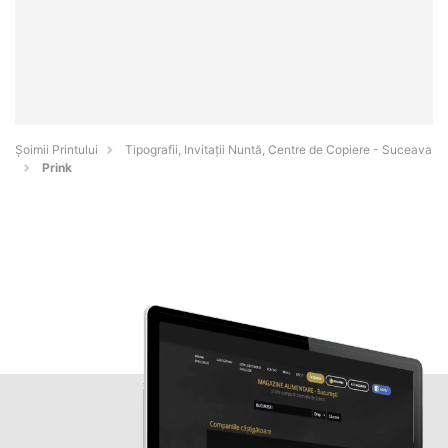
Şoimii Printului
Tipografii, Invitații Nuntă, Centre de Copiere - Suceava
Prink