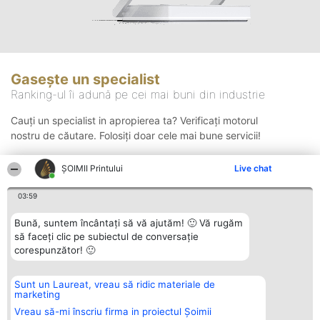
Gasește un specialist
Ranking-ul îi adună pe cei mai buni din industrie
Cauți un specialist in apropierea ta? Verificați motorul
nostru de căutare. Folosiți doar cele mai bune servicii!
ŞOIMII Printului
Live chat
Căutare
03:59
Bună, suntem încântați să vă ajutăm! 🙂 Vă rugăm
să faceți clic pe subiectul de conversație
corespunzător! 🙂
Sunt un Laureat, vreau să ridic materiale de
Organizator Ranking
Plebiscyt
Contact
marketing
BRIGHT SOLUTIONS BR SRL
Câștigătorii
Contact
Aleea Timisul De Sus 2 Bl. A30
Lista Tuturor
Vreau să-mi înscriu firma in proiectul Șoimii
Sc. A Et. 4 Ap. 13 Cod 061952
Laureaților