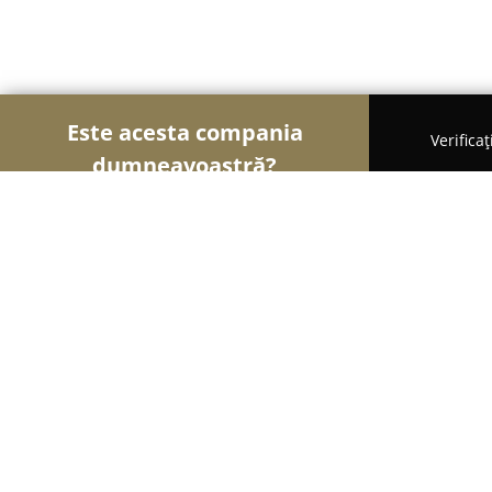
Este acesta compania
Verifica
dumneavoastră?
Şoimii Printului
Tipografii, Invitații Nuntă, Cent
Go Photo Gift
8.8
(13)
Piatra Neamţ, blv Dacia nr 6