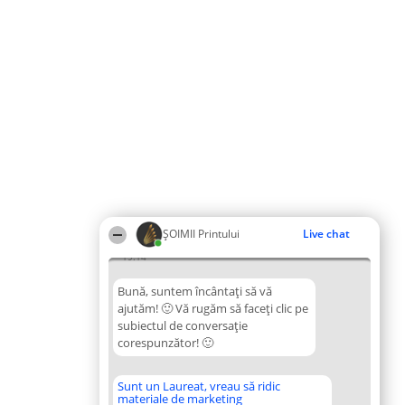
ŞOIMII Printului
Live chat
19:14
Bună, suntem încântați să vă
ajutăm! 🙂 Vă rugăm să faceți clic pe
subiectul de conversație
corespunzător! 🙂
Sunt un Laureat, vreau să ridic
materiale de marketing