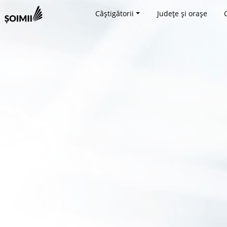
Câștigătorii
Județe și orașe