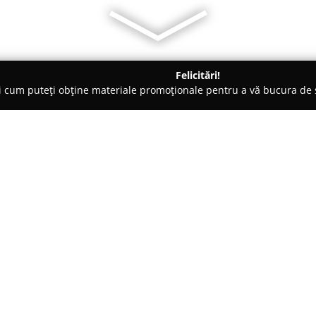
Felicitări!
ți cum puteți obține materiale promoționale pentru a vă bucura d
re de Copiere - Piatra Neamţ
Go Photo Gift
Despre companie:
Amplasat în centrul orașului P
specializat în servicii de printa
transformarea momentelor valor
Compania pune la dispoziție o 
cu developarea fotografiilor tr
cadouri personalizate, fiecare 