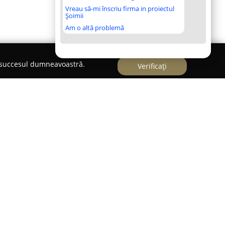
Vreau să-mi înscriu firma in proiectul
Șoimii
Am o altă problemă
e succesul dumneavoastră.
Verificați
iatra Neamț,
Go Photo Gift
activează ca un centru
re și activități fotografice, având ca scop
oase în suveniruri palpabile și personalizate.
gamă largă de servicii de imprimare, începând
adiționale și continuând cu realizarea unor
menite să surprindă unicitatea fiecărui eveniment