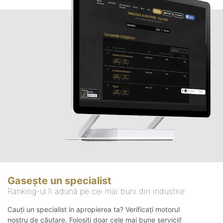
Gasește un specialist
Ranking-ul îi adună pe cei mai buni din industrie
Cauți un specialist in apropierea ta? Verificați motorul
nostru de căutare. Folosiți doar cele mai bune servicii!