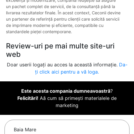
excelență și modernizare, compania reușește să asigure
un pachet complet de servicii, de la consultanță până la
livrarea rezultatelor finale. În acest context, Ceconii devine
un partener de referință pentru clienții care solicită servicii
de imprimare moderne și eficiente, compatibile cu
standardele pieței contemporane.
Review-uri pe mai multe site-uri
web
Doar userii logați au acces la această informație.
Da-
ți click aici pentru a vă loga.
Este acesta compania dumneavoastră
?
Felicitări!
Aă cum să primești materialele de
marketing
Baia Mare