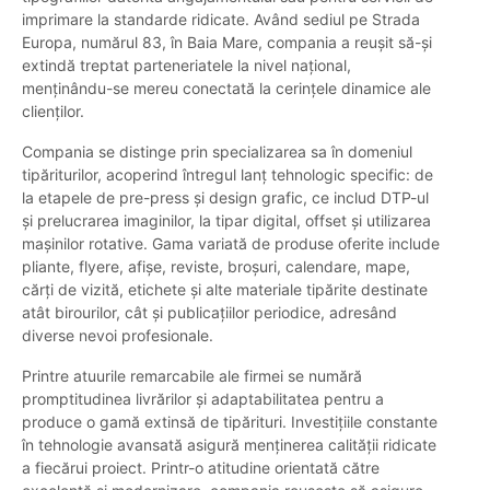
imprimare la standarde ridicate. Având sediul pe Strada
Europa, numărul 83, în Baia Mare, compania a reușit să-și
extindă treptat parteneriatele la nivel național,
menținându-se mereu conectată la cerințele dinamice ale
clienților.
Compania se distinge prin specializarea sa în domeniul
tipăriturilor, acoperind întregul lanț tehnologic specific: de
la etapele de pre-press și design grafic, ce includ DTP-ul
și prelucrarea imaginilor, la tipar digital, offset și utilizarea
mașinilor rotative. Gama variată de produse oferite include
pliante, flyere, afișe, reviste, broșuri, calendare, mape,
cărți de vizită, etichete și alte materiale tipărite destinate
atât birourilor, cât și publicațiilor periodice, adresând
diverse nevoi profesionale.
Printre atuurile remarcabile ale firmei se numără
promptitudinea livrărilor și adaptabilitatea pentru a
produce o gamă extinsă de tipărituri. Investițiile constante
în tehnologie avansată asigură menținerea calității ridicate
a fiecărui proiect. Printr-o atitudine orientată către