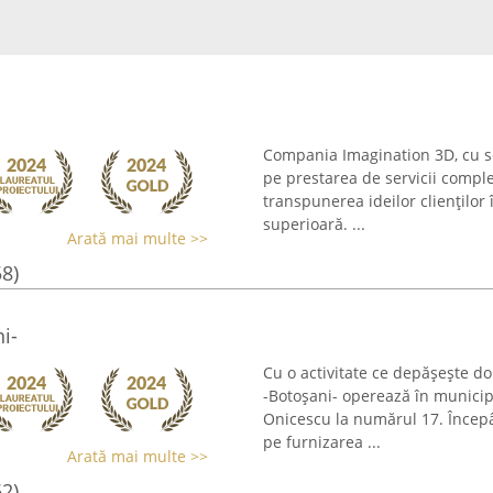
Compania Imagination 3D, cu sed
pe prestarea de servicii comple
transpunerea ideilor clienților 
superioară. ...
Arată mai multe >>
58)
i-
Cu o activitate ce depășește do
-Botoșani- operează în municip
Onicescu la numărul 17. Începâ
pe furnizarea ...
Arată mai multe >>
62)