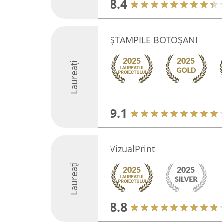
8.4
ŞTAMPILE BOTOŞANI
Laureați
9.1
VizualPrint
Laureați
8.8