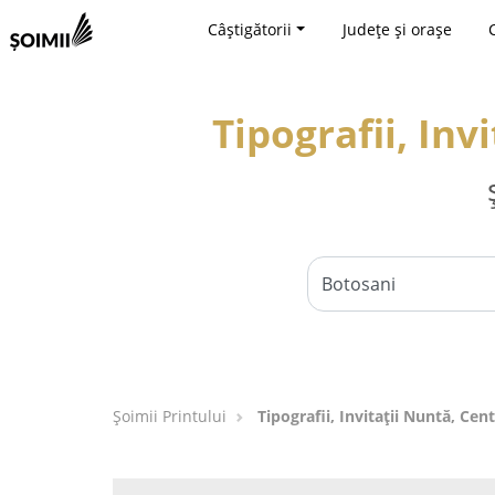
Câștigătorii
Județe și orașe
Tipografii, Inv
Şoimii Printului
Tipografii, Invitații Nuntă, Cen