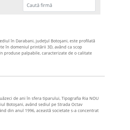
iul în Darabani, județul Botoșani, este profilată
te în domeniul printării 3D, având ca scop
în produse palpabile, caracterizate de o calitate
uăzeci de ani în sfera tiparului, Tipografia Ria NOU
iul Botoșani, având sediul pe Strada Octav
nd din anul 1996, această societate s-a concentrat