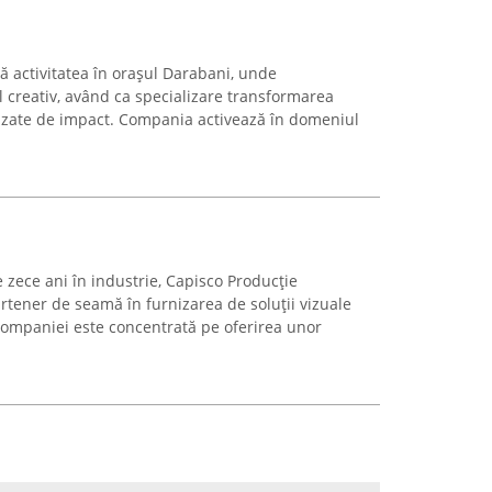
ră activitatea în orașul Darabani, unde
il creativ, având ca specializare transformarea
lizate de impact. Compania activează în domeniul
 zece ani în industrie, Capisco Producție
artener de seamă în furnizarea de soluții vizuale
companiei este concentrată pe oferirea unor