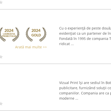
Cu o experiență de peste douăz
evidențiat ca un partener de î
Fondată în 1995 de compania TH
ridicat ...
Arată mai multe >>
Vizual Print își are sediul în B
publicitare, furnizând soluții 
companiilor. Compania are ca pr
moderne ...