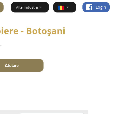
Login
Alte industrii
piere - Botoşani
.
Căutare