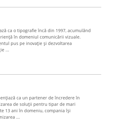
rează ca o tipografie încă din 1997, acumulând
eriență în domeniul comunicării vizuale.
tul pus pe inovație și dezvoltarea
e ...
idențiază ca un partener de încredere în
izarea de soluții pentru tipar de mari
ste 13 ani în domeniu, compania își
izarea ...