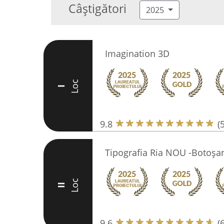
Câștigători
2025
Imagination 3D
Loc
I
9.8
(
Tipografia Ria NOU -Botoșan
Loc
II
9.6
(