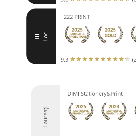
222 PRINT
Loc
III
9.3
(
DIMI Stationery&Print
Laureați