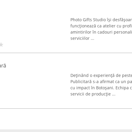
Photo Gifts Studio își desfășoa
funcționează ca atelier cu prof
amintirilor în cadouri persona
serviciilor ...
ră
Deținând o experiență de peste
Publicitară s-a afirmat ca un p
cu impact în Botoșani. Echipa 
servicii de producție ...