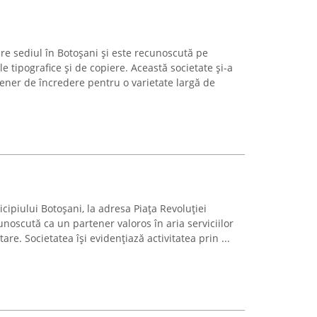
re sediul în Botoșani și este recunoscută pe
le tipografice și de copiere. Această societate și-a
tener de încredere pentru o varietate largă de
cipiului Botoșani, la adresa Piața Revoluției
unoscută ca un partener valoros în aria serviciilor
tare. Societatea își evidențiază activitatea prin ...