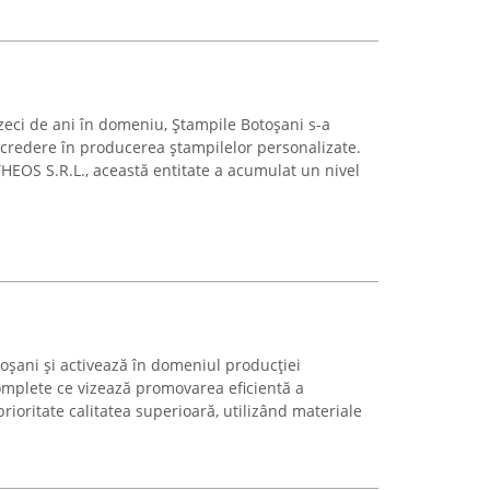
eci de ani în domeniu, Ștampile Botoșani s-a
ncredere în producerea ștampilelor personalizate.
EOS S.R.L., această entitate a acumulat un nivel
otoșani și activează în domeniul producției
complete ce vizează promovarea eficientă a
ioritate calitatea superioară, utilizând materiale