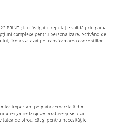
22 PRINT și-a câștigat o reputație solidă prin gama
i opțiuni complexe pentru personalizare. Activând de
tului, firma s-a axat pe transformarea concepțiilor ...
un loc important pe piața comercială din
rii unei game largi de produse și servicii
itatea de birou, cât și pentru necesitățile