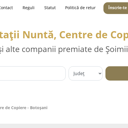
Contact
Reguli
Statut
Politică de retur
Înscrie-te
itații Nuntă, Centre de Co
și alte companii premiate de Șoimii
tre de Copiere - Botoşani